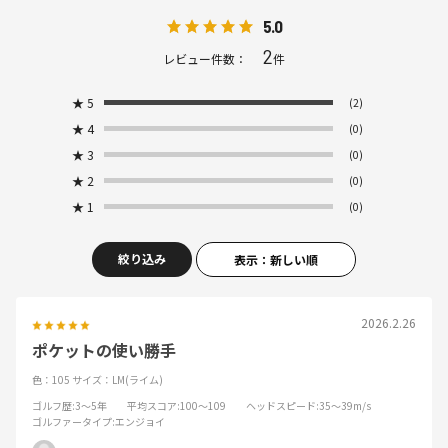
5.0
2
レビュー件数：
件
★
5
(2)
★
4
(0)
★
3
(0)
★
2
(0)
★
1
(0)
絞り込み
表示：新しい順
2026.2.26
ポケットの使い勝手
色：105
サイズ：LM(ライム)
ゴルフ歴
:3～5年
平均スコア
:100～109
ヘッドスピード
:35～39m/s
ゴルファータイプ
:エンジョイ