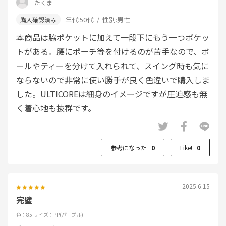
たくま
年代:
50代
性別:
男性
本商品は脇ポケットに加えて一段下にもう一つポケッ
トがある。腰にポーチ等を付けるのが苦手なので、ボ
ールやティーを分けて入れられて、スイング時も気に
ならないので非常に使い勝手が良く色違いで購入しま
した。ULTICOREは細身のイメージですが圧迫感も無
く着心地も抜群です。
参考になった
0
Like!
0
2025.6.15
完璧
色：85
サイズ：PP(パープル)