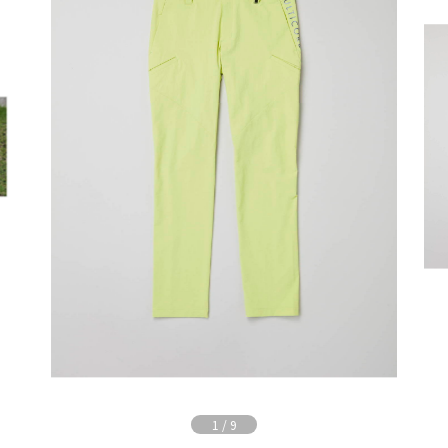
1
/
9