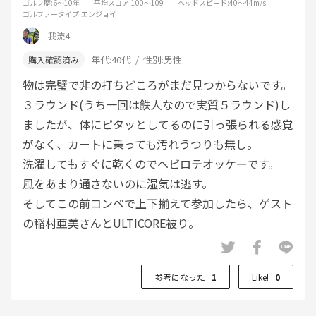
ゴルフ歴
:6～10年
平均スコア
:100～109
ヘッドスピード
:40～44m/s
ゴルファータイプ
:エンジョイ
我流4
年代:
40代
性別:
男性
物は完璧で非の打ちどころがまだ見つからないです。
３ラウンド(うち一回は鉄人なので実質５ラウンド)し
ましたが、体にピタッとしてるのに引っ張られる感覚
がなく、カートに乗っても汚れうつりも無し。
洗濯してもすぐに乾くのでヘビロテオッケーです。
風をあまり通さないのに湿気は逃す。
そしてこの前コンペで上下揃えて参加したら、ゲスト
の稲村亜美さんとULTICORE被り。
安くはないので大量には買えないですが、上下にニ、
三枚づつ買えば着まわして２シーズンは行けそう。
参考になった
1
Like!
0
まぁ次の年もニ、三枚買うからきっと家族からは…で
しょうけど。