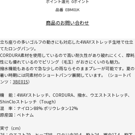
ポイント還元
0ポイント
品番
EBM01K
商品のお問い合わせ
立ち座りの多いゴルフの動きにも対応した4WAYストレッチ生地で仕立
てたロングパンツ。
CORDURA素材を使用しているので高い耐久性があり破れにくく、摩耗
性にも優れているのでピリング（毛玉）がおきにくいのも魅力。
撥水機能もあるので急な少しの雨ならそのままプレーが可能です。夏の
暑い時期には同素材のショートパンツ展開しています。（ショートパ
ンツ：
3BE01S
）
機 能：4WAYストレッチ、CORDURA、撥水、ウエストストレッチ、
ShinCloストレッチ（Tough）
混 率：ナイロン88% ポリウレタン12%
原産国：ベトナム
実寸（cm）
76：ウエスト79、ヒップ98、ワタリ巾30.4、股上24、裾巾17.4、股下