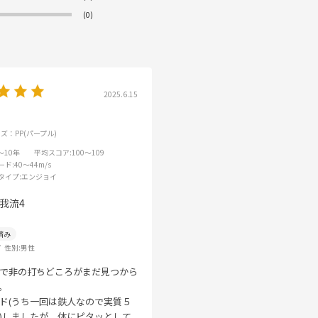
(0)
2025.6.15
ズ：PP(パープル)
6～10年
平均スコア
:100～109
ード
:40～44m/s
タイプ
:エンジョイ
我流4
性別:
男性
で非の打ちどころがまだ見つから
。
ド(うち一回は鉄人なので実質５
)しましたが、体にピタッとして