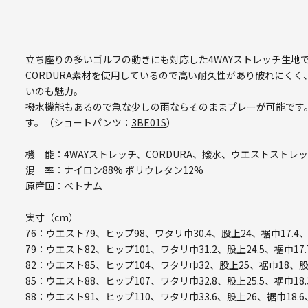
立ち座りの多いゴルフの動きにも対応した4WAYストレッチ生地
CORDURA素材を使用しているので高い耐久性があり破れにく
いのも魅力。
撥水機能もあるので急な少しの雨ならそのままプレーが可能です
す。（ショートパンツ：
3BE01S
）
機 能：4WAYストレッチ、CORDURA、撥水、ウエストストレッチ、
混 率：ナイロン88% ポリウレタン12%
原産国：ベトナム
実寸（cm）
76：ウエスト79、ヒップ98、ワタリ巾30.4、股上24、裾巾17.4
79：ウエスト82、ヒップ101、ワタリ巾31.2、股上24.5、裾巾17.
82：ウエスト85、ヒップ104、ワタリ巾32、股上25、裾巾18、股
85：ウエスト88、ヒップ107、ワタリ巾32.8、股上25.5、裾巾18.
88：ウエスト91、ヒップ110、ワタリ巾33.6、股上26、裾巾18.6