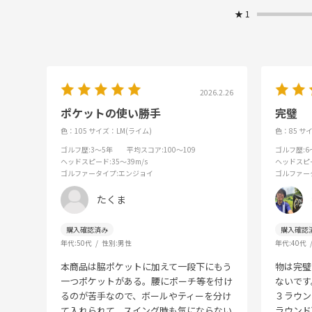
★
1
2026.2.26
ポケットの使い勝手
完璧
色：105
サイズ：LM(ライム)
色：85
サイ
ゴルフ歴
:3～5年
平均スコア
:100～109
ゴルフ歴
:
ヘッドスピード
:35～39m/s
ヘッドスピ
ゴルファータイプ
:エンジョイ
ゴルファー
たくま
年代:
50代
性別:
男性
年代:
40代
本商品は脇ポケットに加えて一段下にもう
物は完璧
一つポケットがある。腰にポーチ等を付け
ないです
るのが苦手なので、ボールやティーを分け
３ラウン
て入れられて、スイング時も気にならない
ラウンド