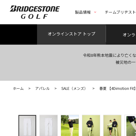
製品情報
チームブリヂス
オンライン
ストア トップ
オンラ
令和8年熊本地震により亡く
被災地の一
ホーム
>
アパレル
>
SALE（メンズ）
>
春夏 【4Dimotion 