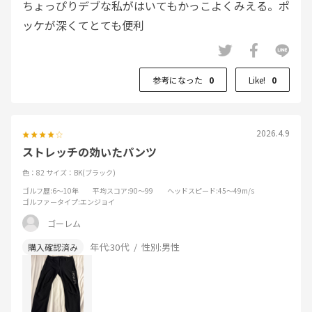
ちょっぴりデブな私がはいてもかっこよくみえる。ポ
ッケが深くてとても便利
参考になった
0
Like!
0
2026.4.9
ストレッチの効いたパンツ
色：82
サイズ：BK(ブラック)
ゴルフ歴
:6～10年
平均スコア
:90～99
ヘッドスピード
:45～49m/s
ゴルファータイプ
:エンジョイ
ゴーレム
年代:
30代
性別:
男性