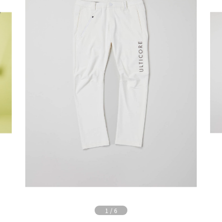
1
/
6