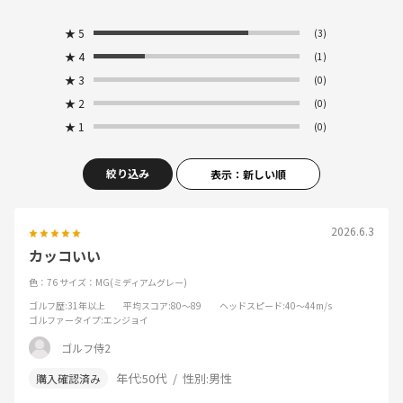
★
5
(3)
★
4
(1)
★
3
(0)
★
2
(0)
★
1
(0)
絞り込み
表示：新しい順
2026.6.3
カッコいい
色：76
サイズ：MG(ミディアムグレー)
ゴルフ歴
:31年以上
平均スコア
:80～89
ヘッドスピード
:40～44m/s
ゴルファータイプ
:エンジョイ
ゴルフ侍2
年代:
50代
性別:
男性