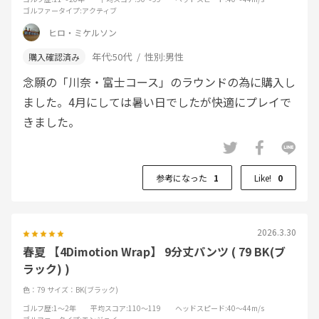
ゴルファータイプ
:アクティブ
ヒロ・ミケルソン
年代:
50代
性別:
男性
念願の「川奈・富士コース」のラウンドの為に購入し
ました。4月にしては暑い日でしたが快適にプレイで
きました。
参考になった
1
Like!
0
2026.3.30
春夏 【4Dimotion Wrap】 9分丈パンツ ( 79 BK(ブ
ラック) )
色：79
サイズ：BK(ブラック)
ゴルフ歴
:1～2年
平均スコア
:110～119
ヘッドスピード
:40～44m/s