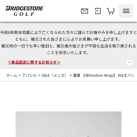
令和8年熊本地震により亡くなられた方々に謹んでお悔やみを申し上げますと
ともに、被災された皆さまに心よりお見舞い申し上げます。
被災地の一日でも早い復旧と、被災者の皆さまが平穏な生活を取り戻される
今なら新規会員登録で1,000円OFFクーポンプレゼント！
ことを祈念いたします。
＜商品配送に関するお知らせ＞
ホーム
>
アパレル
>
SALE（メンズ）
>
春夏 【4Dimotion Wrap】 9分丈パン
＜夏季休暇中のご注文・発送・お問い合わせ＞