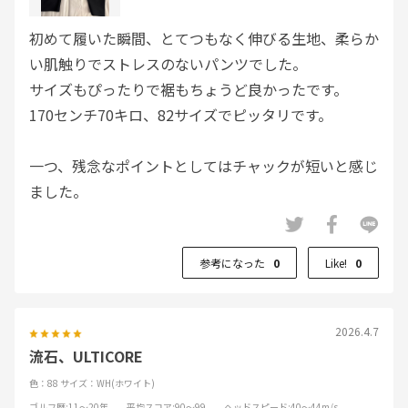
初めて履いた瞬間、とてつもなく伸びる生地、柔らか
い肌触りでストレスのないパンツでした。
サイズもぴったりで裾もちょうど良かったです。
170センチ70キロ、82サイズでピッタリです。
一つ、残念なポイントとしてはチャックが短いと感じ
ました。
参考になった
0
Like!
0
2026.4.7
流石、ULTICORE
色：88
サイズ：WH(ホワイト)
ゴルフ歴
:11～20年
平均スコア
:90～99
ヘッドスピード
:40～44m/s