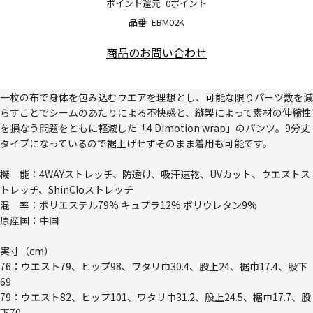
ポイント還元
0ポイント
品番
EBM02K
商品のお問い合わせ
一枚の布で身体を包み込むウエアを理想とし、可能な限りパーツ数を減
らすことでシームのあたりによる不快感と、縫製によって素材の伸縮性
を損なう問題をともに軽減した「4 Dimotion wrap」のパンツ。9分丈
タイプになっているので裾上げせずそのまま着用も可能です。
機 能：4WAYストレッチ、防透け、吸汗速乾、UVカット、ウエストス
トレッチ、ShinCloストレッチ
混 率：ポリエステル79% キュプラ12% ポリウレタン9%
原産国：中国
実寸（cm）
76：ウエスト79、ヒップ98、ワタリ巾30.4、股上24、裾巾17.4、股下
69
79：ウエスト82、ヒップ101、ワタリ巾31.2、股上24.5、裾巾17.7、股
下70