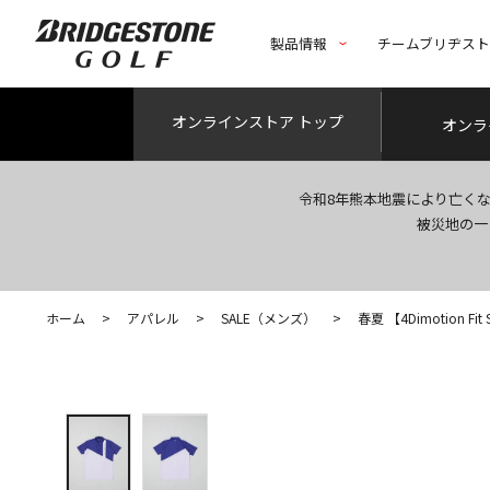
製品情報
チームブリヂス
オンライン
ストア トップ
オンラ
令和8年熊本地震により亡く
被災地の一
ホーム
>
アパレル
>
SALE（メンズ）
>
春夏 【4Dimotion Fit