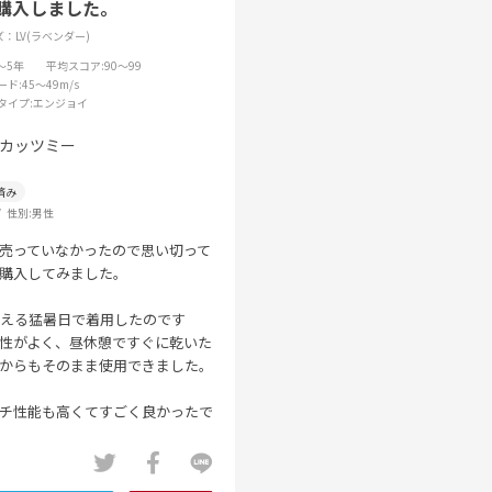
購入しました。
：LV(ラベンダー)
3～5年
平均スコア
:90～99
ード
:45～49m/s
タイプ
:エンジョイ
カッツミー
性別:
男性
売っていなかったので思い切って
購入してみました。
超える猛暑日で着用したのです
性がよく、昼休憩ですぐに乾いた
からもそのまま使用できました。
チ性能も高くてすごく良かったで