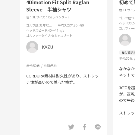
4Dimotion Fit Split Raglan
初めて
Sleeve 半袖シャツ
色：L
サイズ
色：3L
サイズ：LV(ラベンダー)
ゴルフ歴
:
ヘッドスピ
ゴルフ歴
:31年以上
平均スコア
:80～89
ゴルファー
ヘッドスピード
:40～44m/s
ゴルファータイプ
:セミアスリート
KAZU
年代:
30代
年代:
50代
性別:
男性
なかなか
ネットで
CORDURA素材は耐久性があり、ストレッ
チ性が高いので着心地抜群。
30℃を
が、速乾
ので午後
ストレッ
す。