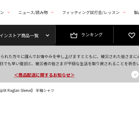
トン
ニュース/読み物
フィッティング試打会/レッスン
製
ランキング
インストア商品一覧
今なら新規会員登録で1,000円OFFクーポンプレゼント！
なられた方々に謹んでお悔やみを申し上げますとともに、被災された皆さまに
＜商品配送に関するお知らせ＞
日でも早い復旧と、被災者の皆さまが平穏な生活を取り戻されることを祈念
＜夏季休暇中のご注文・発送・お問い合わせ＞
 Split Raglan Sleeve】 半袖シャツ