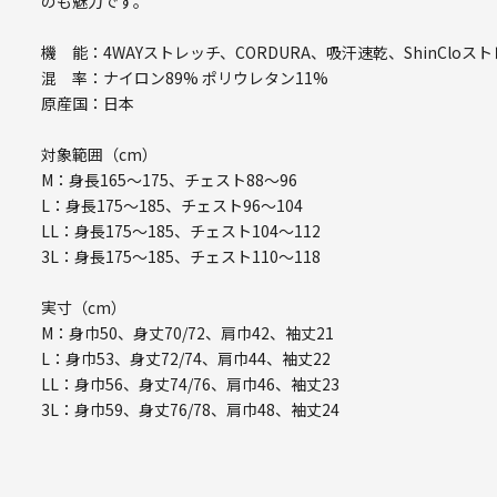
のも魅力です。
機 能：4WAYストレッチ、CORDURA、吸汗速乾、ShinCloスト
混 率：ナイロン89% ポリウレタン11%
原産国：日本
対象範囲（cm）
M：身長165～175、チェスト88～96
L：身長175～185、チェスト96～104
LL：身長175～185、チェスト104～112
3L：身長175～185、チェスト110～118
実寸（cm）
M：身巾50、身丈70/72、肩巾42、袖丈21
L：身巾53、身丈72/74、肩巾44、袖丈22
LL：身巾56、身丈74/76、肩巾46、袖丈23
3L：身巾59、身丈76/78、肩巾48、袖丈24