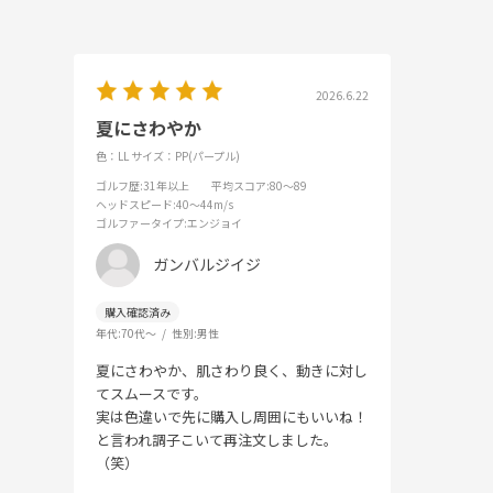
2026.6.22
夏にさわやか
色：LL
サイズ：PP(パープル)
ゴルフ歴
:31年以上
平均スコア
:80～89
ヘッドスピード
:40～44m/s
ゴルファータイプ
:エンジョイ
ガンバルジイジ
年代:
70代～
性別:
男性
夏にさわやか、肌さわり良く、動きに対し
てスムースです。
実は色違いで先に購入し周囲にもいいね！
と言われ調子こいて再注文しました。
（笑）