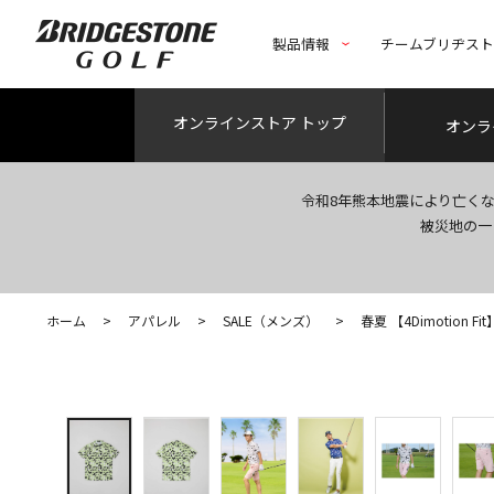
製品情報
チームブリヂス
オンライン
ストア トップ
オンラ
令和8年熊本地震により亡く
被災地の一
ホーム
>
アパレル
>
SALE（メンズ）
>
春夏 【4Dimotion F