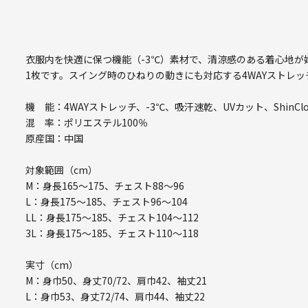
衣服内を快適に保つ機能（-3℃）素材で、清涼感のある着心地
1枚です。スイング時のひねりの動きにも対応する4WAYストレ
機 能：4WAYストレッチ、-3℃、吸汗速乾、UVカット、ShinCl
混 率：ポリエステル100％
原産国：中国
対象範囲（cm）
M：身長165～175、チェスト88～96
L：身長175～185、チェスト96～104
LL：身長175～185、チェスト104～112
3L：身長175～185、チェスト110～118
実寸（cm）
M：身巾50、身丈70/72、肩巾42、袖丈21
L：身巾53、身丈72/74、肩巾44、袖丈22