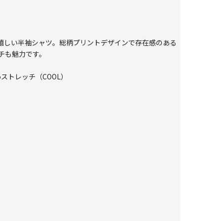
が嬉しい半袖シャツ。総柄プリントデザインで存在感のある
ッチも魅力です。
oストレッチ（COOL）