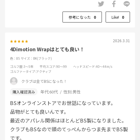
参考になった
0
Like!
0
2026.3.31
4Dimotion Wrapはとても良い！
色：85
サイズ：BK(ブラック)
ゴルフ歴
:3～5年
平均スコア
:90～99
ヘッドスピード
:40～44m/s
ゴルファータイプ
:アクティブ
クラブは全てBSになった！
年代:
60代
性別:
男性
BSオンラインストアでお世話になっています。
品物がとても良いんです。
最近のアパレル関係はほとんどBS製になりました。
クラブもBSなので頭のてっぺんからつま先までBS製
です。