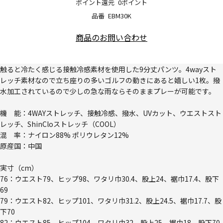
ポイント還元
0ポイント
品番
EBM30K
商品のお問い合わせ
触ると冷たく感じる接触冷感素材を使用した9分丈パンツ。4wayスト
レッチ素材なので立ち座りの多いゴルフの動きにあると嬉しい1枚。撥
水加工されているので少しの急な雨ならそのままプレーが可能です。
機 能：4WAYストレッチ、接触冷感、撥水、UVカット、ウエストスト
レッチ、ShinCloストレッチ（COOL）
混 率：ナイロン88% ポリウレタン12%
原産国：中国
実寸（cm）
76：ウエスト79、ヒップ98、ワタリ巾30.4、股上24、裾巾17.4、股下
69
79：ウエスト82、ヒップ101、ワタリ巾31.2、股上24.5、裾巾17.7、股
下70
82：ウエスト85、ヒップ104、ワタリ巾32、股上25、裾巾18、股下70