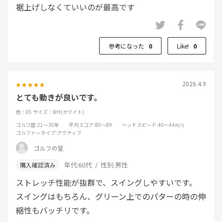
裾上げしなくていいのが最高です
参考になった
0
Like!
0
2026.4.9
とても動きが良いです。
色：85
サイズ：WH(ホワイト)
ゴルフ歴
:21～30年
平均スコア
:80～89
ヘッドスピード
:40～44m/s
ゴルファータイプ
:アクティブ
ゴルフの星
年代:
60代
性別:
男性
ストレッチ性能が抜群で、スイングしやすいです。
スイングはもちろん、グリーン上でのパターの時の伸
縮性もバッチリです。