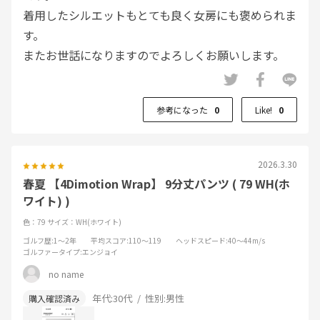
着用したシルエットもとても良く女房にも褒められま
す。
またお世話になりますのでよろしくお願いします。
参考になった
0
Like!
0
2026.3.30
春夏 【4Dimotion Wrap】 9分丈パンツ ( 79 WH(ホ
ワイト) )
色：79
サイズ：WH(ホワイト)
ゴルフ歴
:1～2年
平均スコア
:110～119
ヘッドスピード
:40～44m/s
ゴルファータイプ
:エンジョイ
no name
年代:
30代
性別:
男性