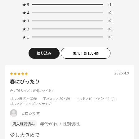
★
5
(4)
★
4
(0)
★
3
(0)
★
2
(0)
★
1
(0)
絞り込み
表示：新しい順
2026.4.9
春にぴったり
色：76
サイズ：WH(ホワイト)
ゴルフ歴
:21～30年
平均スコア
:80～89
ヘッドスピード
:40～44m/s
ゴルファータイプ
:アクティブ
ヒロシです
年代:
60代
性別:
男性
少し大きめで