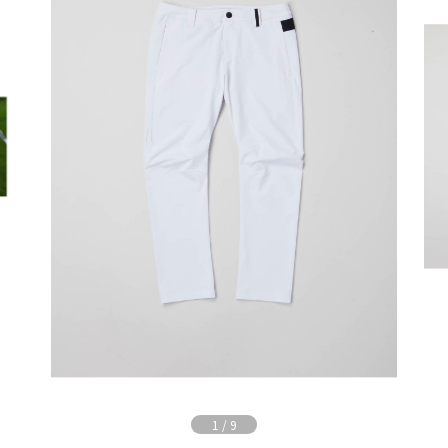
1
/
9