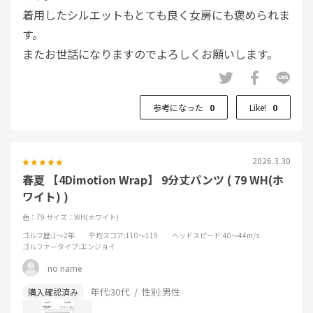
着用したシルエットもとても良く女房にも褒められま
す。
またお世話になりますのでよろしくお願いします。
参考になった
0
Like!
0
2026.3.30
春夏 【4Dimotion Wrap】 9分丈パンツ ( 79 WH(ホ
ワイト) )
色：79
サイズ：WH(ホワイト)
ゴルフ歴
:1～2年
平均スコア
:110～119
ヘッドスピード
:40～44m/s
ゴルファータイプ
:エンジョイ
no name
年代:
30代
性別:
男性