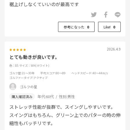
裾上げしなくていいのが最高です
参考になった
0
Like!
0
2026.4.9
とても動きが良いです。
色：85
サイズ：WH(ホワイト)
ゴルフ歴
:21～30年
平均スコア
:80～89
ヘッドスピード
:40～44m/s
ゴルファータイプ
:アクティブ
ゴルフの星
年代:
60代
性別:
男性
ストレッチ性能が抜群で、スイングしやすいです。
スイングはもちろん、グリーン上でのパターの時の伸
縮性もバッチリです。