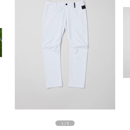
1
/
9