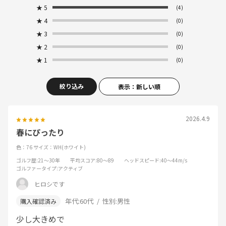
★
5
(4)
★
4
(0)
★
3
(0)
★
2
(0)
★
1
(0)
絞り込み
表示：新しい順
2026.4.9
春にぴったり
色：76
サイズ：WH(ホワイト)
ゴルフ歴
:21～30年
平均スコア
:80～89
ヘッドスピード
:40～44m/s
ゴルファータイプ
:アクティブ
ヒロシです
年代:
60代
性別:
男性
少し大きめで