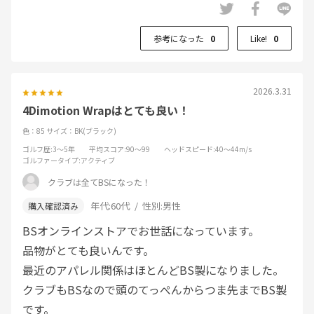
参考になった
0
Like!
0
2026.3.31
4Dimotion Wrapはとても良い！
色：85
サイズ：BK(ブラック)
ゴルフ歴
:3～5年
平均スコア
:90～99
ヘッドスピード
:40～44m/s
ゴルファータイプ
:アクティブ
クラブは全てBSになった！
年代:
60代
性別:
男性
BSオンラインストアでお世話になっています。
品物がとても良いんです。
最近のアパレル関係はほとんどBS製になりました。
クラブもBSなので頭のてっぺんからつま先までBS製
です。