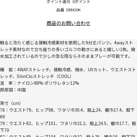
ポイント還元
0ポイント
品番
EBM30K
商品のお問い合わせ
触ると冷たく感じる接触冷感素材を使用した9分丈パンツ。4wayスト
レッチ素材なので立ち座りの多いゴルフの動きにあると嬉しい1枚。撥
水加工されているので少しの急な雨ならそのままプレーが可能です。
機 能：4WAYストレッチ、接触冷感、撥水、UVカット、ウエストスト
レッチ、ShinCloストレッチ（COOL）
混 率：ナイロン88% ポリウレタン12%
原産国：中国
実寸（cm）
76：ウエスト79、ヒップ98、ワタリ巾30.4、股上24、裾巾17.4、股下
69
79：ウエスト82、ヒップ101、ワタリ巾31.2、股上24.5、裾巾17.7、股
下70
82：ウエスト85、ヒップ104、ワタリ巾32、股上25、裾巾18、股下70