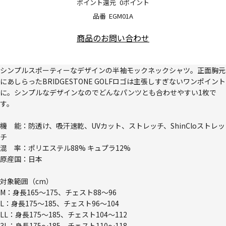
ポイント還元
0ポイント
品番
EGM01A
商品のお問い合わせ
シンプルスポーティーなデザインの半袖モックネックシャツ。正面胸元
にあしらったBRIDGESTONE GOLFロゴは主張しすぎないワンポイント
に。シンプルなデザインなのでどんなパンツとも合わせやすい1枚で
す。
機 能：防透け、吸汗速乾、UVカット、ストレッチ、ShinCloストレッ
チ
混 率：ポリエステル88% キュプラ12%
原産国：日本
対象範囲（cm）
M：身長165～175、チェスト88～96
L：身長175～185、チェスト96～104
LL：身長175～185、チェスト104～112
3L：身長175～185、チェスト110～118