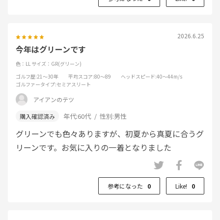
2026.6.25
今年はグリーンです
色：LL
サイズ：GR(グリーン)
ゴルフ歴
:21～30年
平均スコア
:80～89
ヘッドスピード
:40～44m/s
ゴルファータイプ
:セミアスリート
アイアンのテツ
年代:
60代
性別:
男性
グリーンでも色々ありますが、初夏から真夏に合うグ
リーンです。お気に入りの一着となりました
参考になった
0
Like!
0