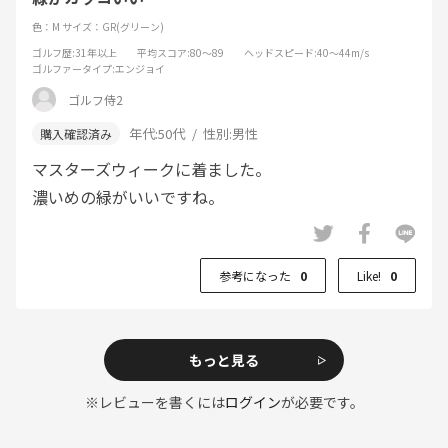
色：M
サイズ：GR(グリーン)
ゴルフ歴
:31年以上
平均スコア
:80～89
ヘッドスピード
:40～44m/s
ゴルファータイプ
:エンジョイ
ゴルフ侍2
年代:
50代
性別:
男性
マスターズウィークに着ました。
濃いめの緑がいいですね。
参考になった
0
Like!
0
もっと見る
※レビューを書くには
ログイン
が必要です。