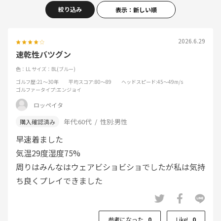
絞り込み
表示：新しい順
2026.6.29
速乾性バツグン
色：LL
サイズ：BL(ブルー)
ゴルフ歴
:21～30年
平均スコア
:80～89
ヘッドスピード
:45～49m/s
ゴルファータイプ
:エンジョイ
ロッペイタ
年代:
60代
性別:
男性
早速着ました
気温29度湿度75%
周りはみんなはウェアビショビショでしたが私は気持
ち良くプレイできました
参考になった
0
Like!
0