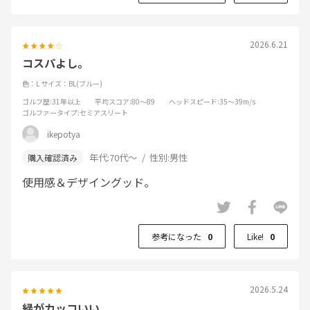
2026.6.21
コスパよし。
色：L
サイズ：BL(ブルー)
ゴルフ歴
:31年以上
平均スコア
:80～89
ヘッドスピード
:35～39m/s
ゴルファータイプ
:セミアスリート
ikepotya
年代:
70代～
性別:
男性
使用感＆デザイングッド。
参考になった
0
Like!
0
2026.5.24
緑がカッコいい