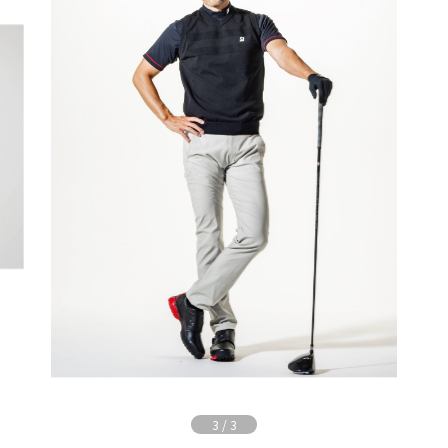
3
/
3