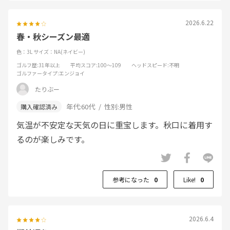
2026.6.22
春・秋シーズン最適
色：3L
サイズ：NA(ネイビー)
ゴルフ歴
:31年以上
平均スコア
:100～109
ヘッドスピード
:不明
ゴルファータイプ
:エンジョイ
たりぶー
年代:
60代
性別:
男性
気温が不安定な天気の日に重宝します。秋口に着用す
るのが楽しみです。
参考になった
0
Like!
0
2026.6.4