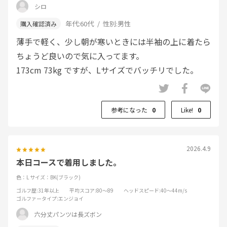
シロ
年代:
60代
性別:
男性
薄手で軽く、少し朝が寒いときには半袖の上に着たら
ちょうど良いので気に入ってます。
173cm 73kg ですが、Lサイズでバッチリでした。
参考になった
0
Like!
0
2026.4.9
本日コースで着用しました。
色：L
サイズ：BK(ブラック)
ゴルフ歴
:31年以上
平均スコア
:80～89
ヘッドスピード
:40～44m/s
ゴルファータイプ
:エンジョイ
六分丈パンツは長ズボン