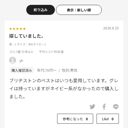
絞り込み
表示：新しい順
2026.6.25
探していました。
色：L
サイズ：NA(ネイビー)
ゴルフ歴
:31年以上
平均スコア
:80未満
yh
年代:
70代～
性別:
男性
ブリヂストンのベストはいつも愛用しています。グレ
イは持っていますがネイビー系がなかったので購入し
ました。
参考になった
0
Like!
0