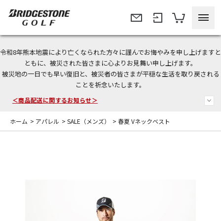
令和8年熊本地震により亡くなられた方々に謹んでお悔やみを申し上げますと
ともに、被災された皆さまに心よりお見舞い申し上げます。
今なら新規会員登録で1,000円OFFクーポンプレゼント！
被災地の一日でも早い復旧と、被災者の皆さまが平穏な生活を取り戻される
ことを祈念いたします。
＜商品配送に関するお知らせ＞
＜夏季休暇中のご注文・発送・お問い合わせ＞
ホーム
>
アパレル
>
SALE（メンズ）
>
春夏 Vネックベスト