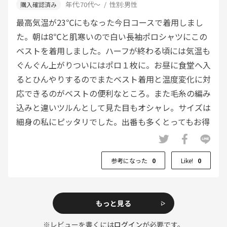
年代:
70代～
性別:
男性
最高気温が23℃にもなった今日コースで着用しまし
た。朝は8℃と肌寒いので白い長袖ポロシャツにこの
ベストを着用しました。ハーフが終わる頃には気温も
ぐんぐん上がりついにはポロ１枚に。お昼に食堂へ入
るとひんやりするのでまたベスト着用と温度変化に対
応できるのがベストの便利なところ。また毛糸の編み
込みと違いツルんとして見た目もオシャレ。サイズは
細身の私にピッタリでした。出番も多くとってもお得
な１枚でした。
参考になった
0
Like!
0
もっと見る
※レビューを書くには
ログイン
が必要です。