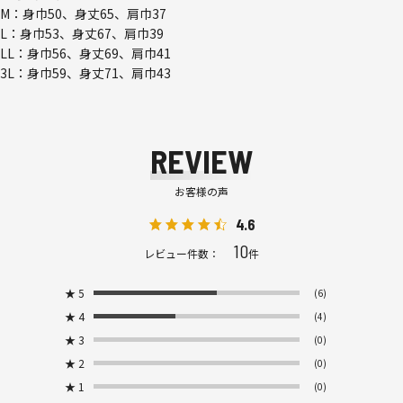
M：身巾50、身丈65、肩巾37
L：身巾53、身丈67、肩巾39
LL：身巾56、身丈69、肩巾41
3L：身巾59、身丈71、肩巾43
REVIEW
お客様の声
4.6
10
レビュー件数：
件
★
5
(6)
★
4
(4)
★
3
(0)
★
2
(0)
★
1
(0)