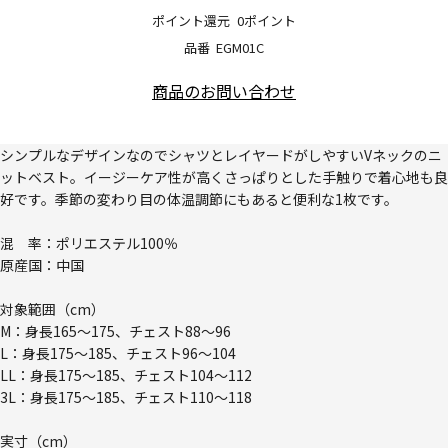
ポイント還元
0ポイント
品番
EGM01C
商品のお問い合わせ
シンプルなデザインなのでシャツとレイヤードがしやすいVネックのニ
ットベスト。イージーケア性が高くさっぱりとした手触りで着心地も良
好です。季節の変わり目の体温調節にもあると便利な1枚です。
混 率：ポリエステル100％
原産国：中国
対象範囲（cm）
M：身長165～175、チェスト88～96
L：身長175～185、チェスト96～104
LL：身長175～185、チェスト104～112
3L：身長175～185、チェスト110～118
実寸（cm）