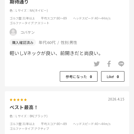
期待通り
色：L
サイズ：NA(ネイビー)
ゴルフ歴
:31年以上
平均スコア
:80～89
ヘッドスピード
:40～44m/s
ゴルファータイプ
:アスリート
コバケン
年代:
60代
性別:
男性
軽いしVネックが良い、前開きだと尚良い。
参考になった
0
Like!
0
2026.4.15
ベスト最高！
色：L
サイズ：BK(ブラック)
ゴルフ歴
:31年以上
平均スコア
:80～89
ヘッドスピード
:40～44m/s
ゴルファータイプ
:アクティブ