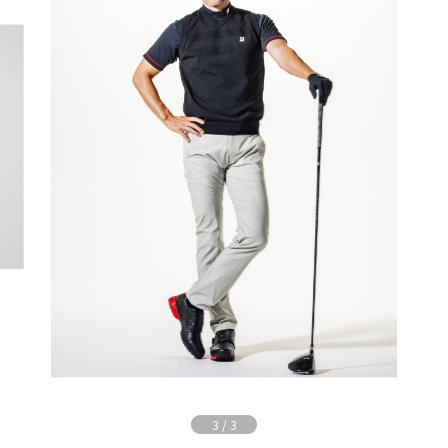
3
/
3