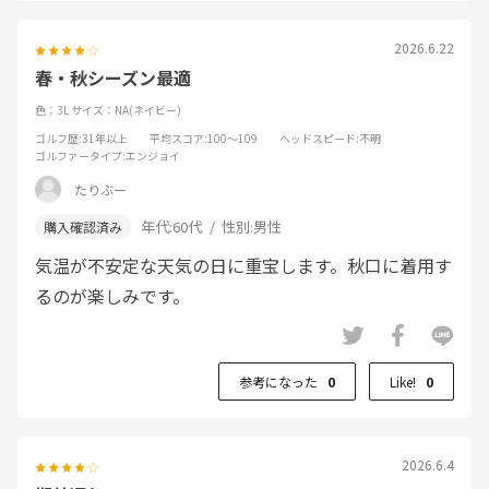
2026.6.22
春・秋シーズン最適
色：3L
サイズ：NA(ネイビー)
ゴルフ歴
:31年以上
平均スコア
:100～109
ヘッドスピード
:不明
ゴルファータイプ
:エンジョイ
たりぶー
年代:
60代
性別:
男性
気温が不安定な天気の日に重宝します。秋口に着用す
るのが楽しみです。
参考になった
0
Like!
0
2026.6.4