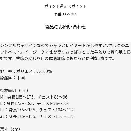
ポイント還元
0ポイント
品番
EGM01C
商品のお問い合わせ
シンプルなデザインなのでシャツとレイヤードがしやすいVネックのニ
ットベスト。イージーケア性が高くさっぱりとした手触りで着心地も良
好です。季節の変わり目の体温調節にもあると便利な1枚です。
混 率：ポリエステル100％
原産国：中国
対象範囲（cm）
M：身長165～175、チェスト88～96
L：身長175～185、チェスト96～104
LL：身長175～185、チェスト104～112
3L：身長175～185、チェスト110～118
実寸（cm）