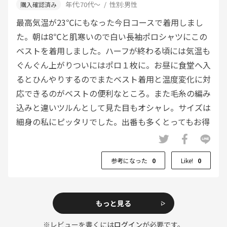
年代:
70代～
性別:
男性
最高気温が23℃にもなった今日コースで着用しまし
た。朝は8℃と肌寒いので白い長袖ポロシャツにこの
ベストを着用しました。ハーフが終わる頃には気温も
ぐんぐん上がりついにはポロ１枚に。お昼に食堂へ入
るとひんやりするのでまたベスト着用と温度変化に対
応できるのがベストの便利なところ。また毛糸の編み
込みと違いツルんとして見た目もオシャレ。サイズは
細身の私にピッタリでした。出番も多くとってもお得
な１枚でした。
参考になった
0
Like!
0
もっと見る
※レビューを書くには
ログイン
が必要です。