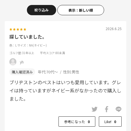
絞り込み
表示：新しい順
2026.6.25
探していました。
色：L
サイズ：NA(ネイビー)
ゴルフ歴
:31年以上
平均スコア
:80未満
yh
年代:
70代～
性別:
男性
ブリヂストンのベストはいつも愛用しています。グレ
イは持っていますがネイビー系がなかったので購入し
ました。
参考になった
0
Like!
0