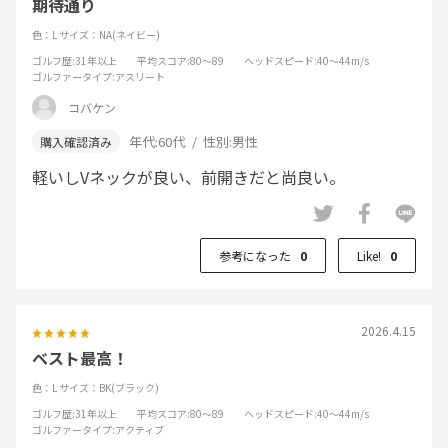
期待通り
色：L
サイズ：NA(ネイビー)
ゴルフ歴
:31年以上
平均スコア
:80～89
ヘッドスピード
:40～44m/s
ゴルファータイプ
:アスリート
コバケン
年代:
60代
性別:
男性
軽いしVネックが良い、前開きだと尚良い。
参考になった
0
Like!
0
2026.4.15
ベスト最高！
色：L
サイズ：BK(ブラック)
ゴルフ歴
:31年以上
平均スコア
:80～89
ヘッドスピード
:40～44m/s
ゴルファータイプ
:アクティブ