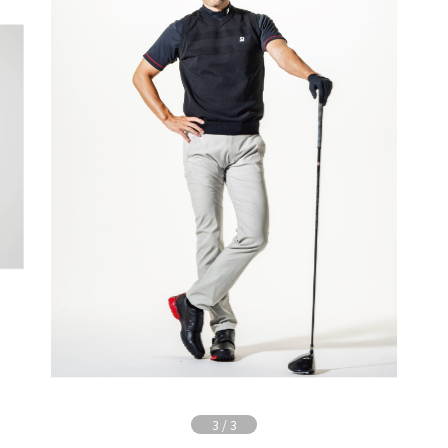
3
/
3