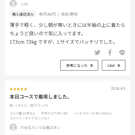
シロ
年代:
60代
性別:
男性
薄手で軽く、少し朝が寒いときには半袖の上に着たら
ちょうど良いので気に入ってます。
173cm 73kg ですが、Lサイズでバッチリでした。
参考になった
0
Like!
0
2026.4.9
本日コースで着用しました。
色：L
サイズ：BK(ブラック)
ゴルフ歴
:31年以上
平均スコア
:80～89
ヘッドスピード
:40～44m/s
ゴルファータイプ
:エンジョイ
六分丈パンツは長ズボン