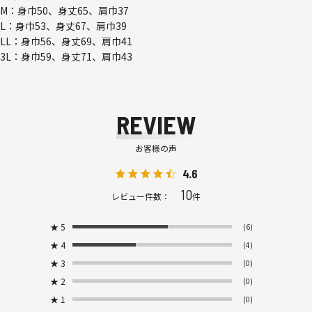
M：身巾50、身丈65、肩巾37
L：身巾53、身丈67、肩巾39
LL：身巾56、身丈69、肩巾41
3L：身巾59、身丈71、肩巾43
REVIEW
お客様の声
4.6
10
レビュー件数：
件
★
5
(6)
★
4
(4)
★
3
(0)
★
2
(0)
★
1
(0)