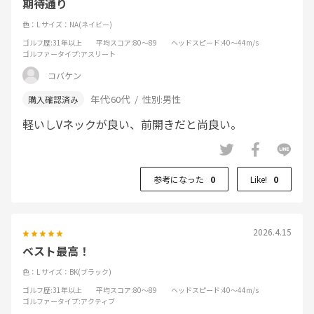
期待通り
色：L
サイズ：NA(ネイビー)
ゴルフ歴
:31年以上
平均スコア
:80～89
ヘッドスピード
:40～44m/s
ゴルファータイプ
:アスリート
コバケン
年代:
60代
性別:
男性
軽いしVネックが良い、前開きだと尚良い。
参考になった
0
Like!
0
2026.4.15
ベスト最高！
色：L
サイズ：BK(ブラック)
ゴルフ歴
:31年以上
平均スコア
:80～89
ヘッドスピード
:40～44m/s
ゴルファータイプ
:アクティブ