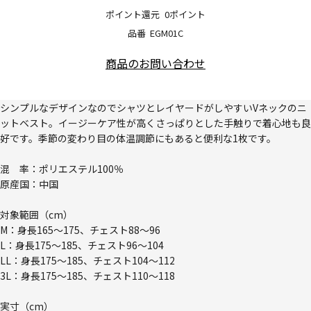
ポイント還元
0ポイント
品番
EGM01C
商品のお問い合わせ
シンプルなデザインなのでシャツとレイヤードがしやすいVネックのニ
ットベスト。イージーケア性が高くさっぱりとした手触りで着心地も良
好です。季節の変わり目の体温調節にもあると便利な1枚です。
混 率：ポリエステル100％
原産国：中国
対象範囲（cm）
M：身長165～175、チェスト88～96
L：身長175～185、チェスト96～104
LL：身長175～185、チェスト104～112
3L：身長175～185、チェスト110～118
実寸（cm）