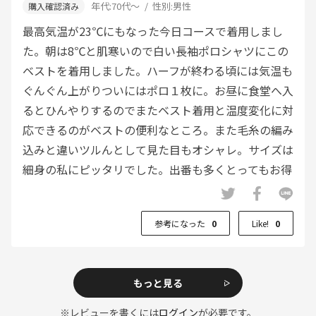
年代:
70代～
性別:
男性
最高気温が23℃にもなった今日コースで着用しまし
た。朝は8℃と肌寒いので白い長袖ポロシャツにこの
ベストを着用しました。ハーフが終わる頃には気温も
ぐんぐん上がりついにはポロ１枚に。お昼に食堂へ入
るとひんやりするのでまたベスト着用と温度変化に対
応できるのがベストの便利なところ。また毛糸の編み
込みと違いツルんとして見た目もオシャレ。サイズは
細身の私にピッタリでした。出番も多くとってもお得
な１枚でした。
参考になった
0
Like!
0
もっと見る
※レビューを書くには
ログイン
が必要です。