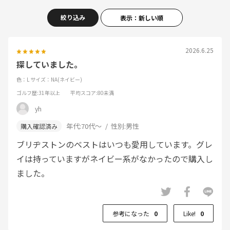
絞り込み
表示：新しい順
2026.6.25
探していました。
色：L
サイズ：NA(ネイビー)
ゴルフ歴
:31年以上
平均スコア
:80未満
yh
年代:
70代～
性別:
男性
ブリヂストンのベストはいつも愛用しています。グレ
イは持っていますがネイビー系がなかったので購入し
ました。
参考になった
0
Like!
0