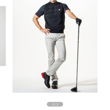
3
/
3