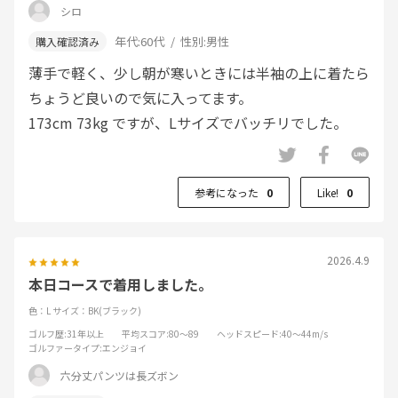
シロ
年代:
60代
性別:
男性
薄手で軽く、少し朝が寒いときには半袖の上に着たら
ちょうど良いので気に入ってます。
173cm 73kg ですが、Lサイズでバッチリでした。
参考になった
0
Like!
0
2026.4.9
本日コースで着用しました。
色：L
サイズ：BK(ブラック)
ゴルフ歴
:31年以上
平均スコア
:80～89
ヘッドスピード
:40～44m/s
ゴルファータイプ
:エンジョイ
六分丈パンツは長ズボン