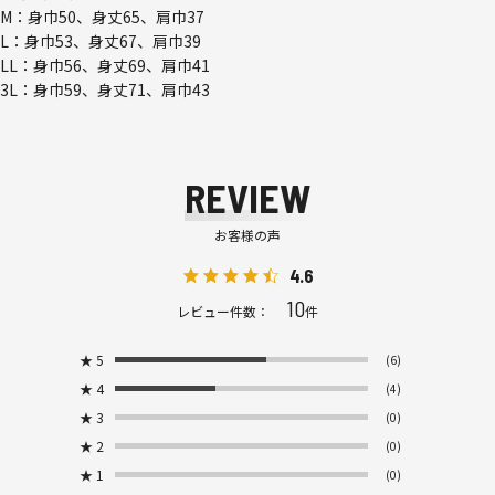
M：身巾50、身丈65、肩巾37
L：身巾53、身丈67、肩巾39
LL：身巾56、身丈69、肩巾41
3L：身巾59、身丈71、肩巾43
REVIEW
お客様の声
4.6
10
レビュー件数：
件
★
5
(6)
★
4
(4)
★
3
(0)
★
2
(0)
★
1
(0)