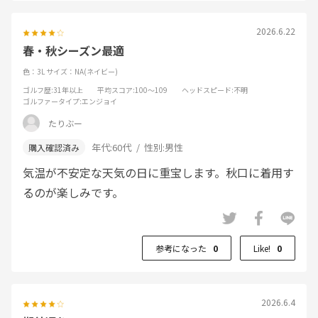
2026.6.22
春・秋シーズン最適
色：3L
サイズ：NA(ネイビー)
ゴルフ歴
:31年以上
平均スコア
:100～109
ヘッドスピード
:不明
ゴルファータイプ
:エンジョイ
たりぶー
年代:
60代
性別:
男性
気温が不安定な天気の日に重宝します。秋口に着用す
るのが楽しみです。
参考になった
0
Like!
0
2026.6.4