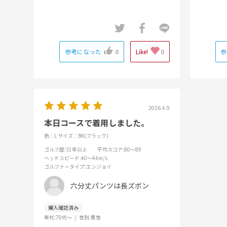
参考になった
0
Like!
0
参
2026.4.9
本日コースで着用しました。
色：L
サイズ：BK(ブラック)
ゴルフ歴
:31年以上
平均スコア
:80～89
ヘッドスピード
:40～44m/s
ゴルファータイプ
:エンジョイ
六分丈パンツは長ズボン
年代:
70代～
性別:
男性