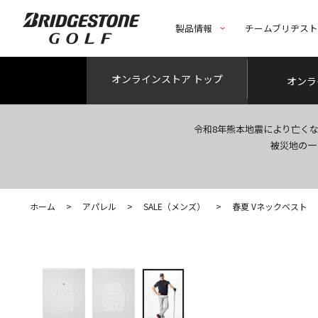
製品情報
チームブリヂス
オンライン
ストア トップ
オンラ
令和8年熊本地震により亡く
被災地の一
ホーム
>
アパレル
>
SALE（メンズ）
>
春夏 Vネックベスト