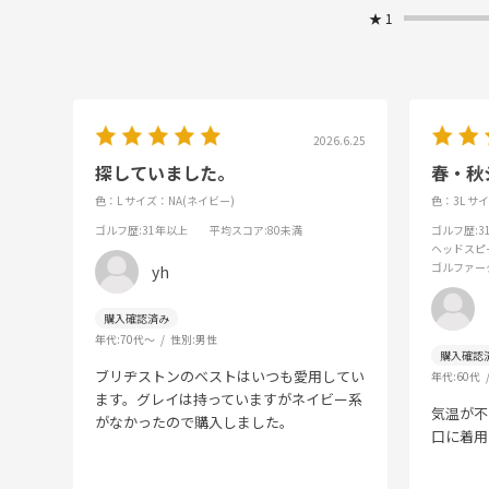
★
1
2026.6.25
探していました。
春・秋
色：L
サイズ：NA(ネイビー)
色：3L
サイ
ゴルフ歴
:31年以上
平均スコア
:80未満
ゴルフ歴
:
ヘッドスピ
ゴルファー
yh
年代:
70代～
性別:
男性
ブリヂストンのベストはいつも愛用してい
年代:
60代
ます。グレイは持っていますがネイビー系
気温が不
がなかったので購入しました。
口に着用