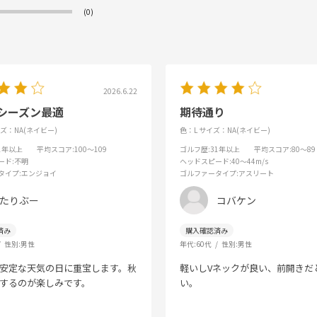
(0)
2026.6.22
シーズン最適
期待通り
ズ：NA(ネイビー)
色：L
サイズ：NA(ネイビー)
31年以上
平均スコア
:100～109
ゴルフ歴
:31年以上
平均スコア
:80～89
ード
:不明
ヘッドスピード
:40～44m/s
タイプ
:エンジョイ
ゴルファータイプ
:アスリート
たりぶー
コバケン
性別:
男性
年代:
60代
性別:
男性
安定な天気の日に重宝します。秋
軽いしVネックが良い、前開きだ
するのが楽しみです。
い。