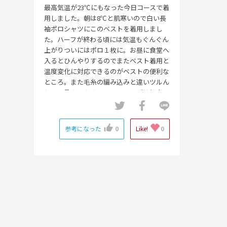
最高気温が23℃にもなった今日コースで着
用しました。朝は8℃と肌寒いので白い長
袖ポロシャツにこのベストを着用しまし
た。ハーフが終わる頃には気温もぐんぐん
上がりついにはポロ１枚に。お昼に食堂へ
入るとひんやりするのでまたベスト着用と
温度変化に対応できるのがベストの便利な
ところ。また毛糸の編み込みと違いツルん
として見た目もオシャレ。サイズは細身の
私にピッタリでした。出番も多くとっても
お得な１枚でした。
参考になった
0
Like!
0