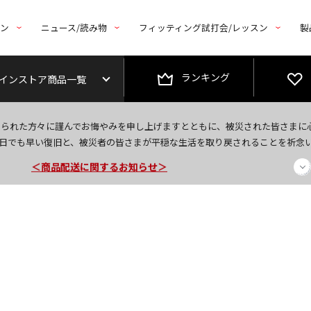
トン
ニュース/読み物
フィッティング試打会/レッスン
製
ランキング
インストア商品一覧
今なら新規会員登録で1,000円OFFクーポンプレゼント！
なられた方々に謹んでお悔やみを申し上げますとともに、被災された皆さまに
＜商品配送に関するお知らせ＞
日でも早い復旧と、被災者の皆さまが平穏な生活を取り戻されることを祈念
＜夏季休暇中のご注文・発送・お問い合わせ＞