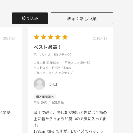
絞り込み
表示：新しい順
2026.6.4
2026.4.15
ベスト最高！
色：L
サイズ：BK(ブラック)
ゴルフ歴
:31年以上
平均スコア
:80～89
ヘッドスピード
:40～44m/s
ゴルファータイプ
:アクティブ
シロ
年代:
60代
性別:
男性
と尚良
薄手で軽く、少し朝が寒いときには半袖の
上に着たらちょうど良いので気に入ってま
す。
173cm 73kg ですが、Lサイズでバッチリ