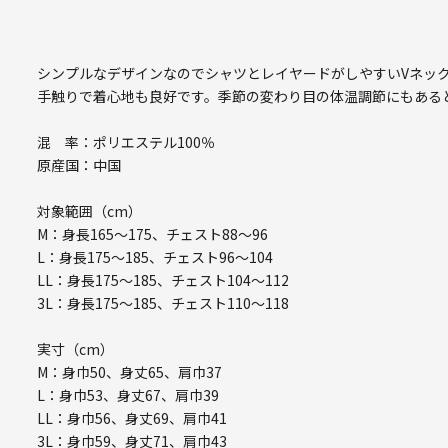
シンプルなデザインなのでシャツとレイヤードがしやすいVネッ
手触りで着心地も良好です。季節の変わり目の体温調節にもある
混 率：ポリエステル100％
原産国：中国
対象範囲（cm）
M：身長165～175、チェスト88～96
L：身長175～185、チェスト96～104
LL：身長175～185、チェスト104～112
3L：身長175～185、チェスト110～118
実寸（cm）
M：身巾50、身丈65、肩巾37
L：身巾53、身丈67、肩巾39
LL：身巾56、身丈69、肩巾41
3L：身巾59、身丈71、肩巾43