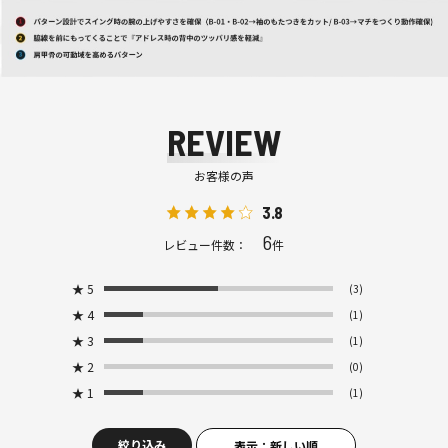
REVIEW
お客様の声
3.8
6
レビュー件数：
件
★
5
(3)
★
4
(1)
★
3
(1)
★
2
(0)
★
1
(1)
絞り込み
表示：新しい順