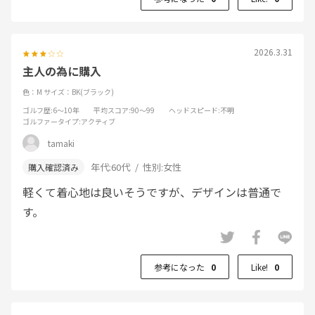
2026.3.31
主人の為に購入
色：M
サイズ：BK(ブラック)
ゴルフ歴
:6～10年
平均スコア
:90～99
ヘッドスピード
:不明
ゴルファータイプ
:アクティブ
tamaki
年代:
60代
性別:
女性
軽くて着心地は良いそうですが、デザインは普通で
す。
参考になった
0
Like!
0