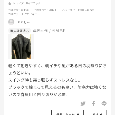
色：M
サイズ：BK(ブラック)
ゴルフ歴
:1年未満
平均スコア
:120以上
ヘッドスピード
:40～44m/s
ゴルファータイプ
:ビギナー
おおしん
年代:
50代
性別:
男性
軽くて動きやすく、朝イチや風がある日の羽織りにち
ょうどいい。
スイング時も突っ張らずストレスなし。
ブラックで締まって見えるのも良い。防寒力は強くな
いので春夏用と割り切りが必要。
参考になった
0
Like!
0