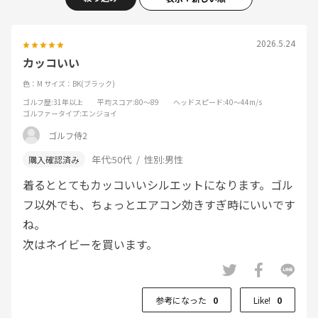
2026.5.24
カッコいい
色：M
サイズ：BK(ブラック)
ゴルフ歴
:31年以上
平均スコア
:80～89
ヘッドスピード
:40～44m/s
ゴルファータイプ
:エンジョイ
ゴルフ侍2
年代:
50代
性別:
男性
着るととてもカッコいいシルエットになります。ゴル
フ以外でも、ちょっとエアコン効きすぎ時にいいです
ね。
次はネイビーを買います。
参考になった
0
Like!
0