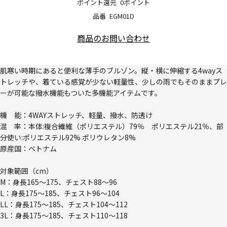
ポイント還元
0ポイント
品番
EGM01D
商品のお問い合わせ
肌寒い時期にあると便利な薄手のブルゾン。縦・横に伸縮する4wayス
トレッチや、着ている感覚が少ない軽量性、少しの雨でもそのままプレ
ーが可能な撥水機能もついた多機能アイテムです。
機 能：4WAYストレッチ、軽量、撥水、防透け
混 率：本体:複合繊維（ポリエステル）79％ ポリエステル21％、部
分使い:ポリエステル92% ポリウレタン8%
原産国：ベトナム
対象範囲（cm）
M：身長165～175、チェスト88～96
L：身長175～185、チェスト96～104
LL：身長175～185、チェスト104～112
3L：身長175～185、チェスト110～118