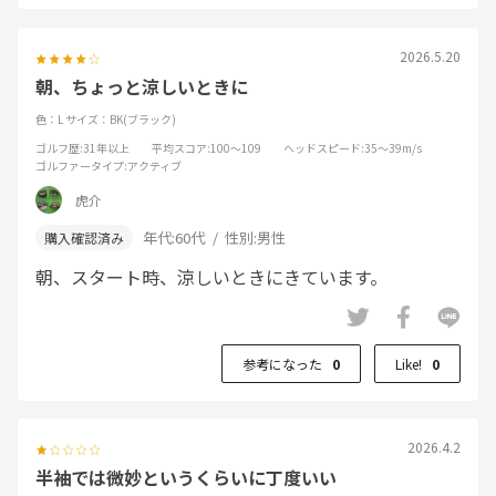
2026.5.20
朝、ちょっと涼しいときに
色：L
サイズ：BK(ブラック)
ゴルフ歴
:31年以上
平均スコア
:100～109
ヘッドスピード
:35～39m/s
ゴルファータイプ
:アクティブ
虎介
年代:
60代
性別:
男性
朝、スタート時、涼しいときにきています。
参考になった
0
Like!
0
2026.4.2
半袖では微妙というくらいに丁度いい