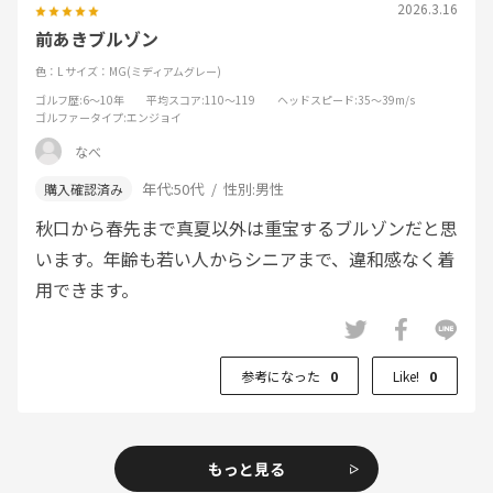
2026.3.16
前あきブルゾン
色：L
サイズ：MG(ミディアムグレー)
ゴルフ歴
:6～10年
平均スコア
:110～119
ヘッドスピード
:35～39m/s
ゴルファータイプ
:エンジョイ
なべ
年代:
50代
性別:
男性
秋口から春先まで真夏以外は重宝するブルゾンだと思
います。年齢も若い人からシニアまで、違和感なく着
用できます。
参考になった
0
Like!
0
もっと見る