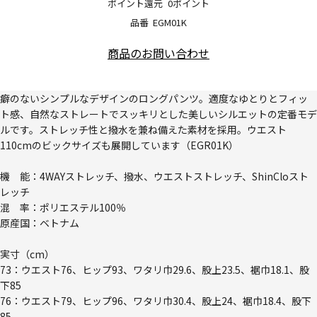
ポイント還元
0ポイント
品番
EGM01K
商品のお問い合わせ
癖のないシンプルなデザインのロングパンツ。適度なゆとりとフィッ
ト感、自然なストレートでスッキリとした美しいシルエットの定番モデ
ルです。ストレッチ性と撥水を兼ね備えた素材を採用。ウエスト
110cmのビックサイズも展開しています（EGR01K）
機 能：4WAYストレッチ、撥水、ウエストストレッチ、ShinCloスト
レッチ
混 率：ポリエステル100％
原産国：ベトナム
実寸（cm）
73：ウエスト76、ヒップ93、ワタリ巾29.6、股上23.5、裾巾18.1、股
下85
76：ウエスト79、ヒップ96、ワタリ巾30.4、股上24、裾巾18.4、股下
85