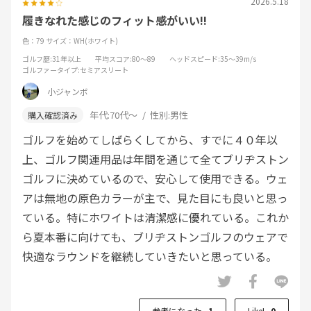
2026.5.18
履きなれた感じのフィット感がいい!!
色：79
サイズ：WH(ホワイト)
ゴルフ歴
:31年以上
平均スコア
:80～89
ヘッドスピード
:35～39m/s
ゴルファータイプ
:セミアスリート
小ジャンボ
年代:
70代～
性別:
男性
ゴルフを始めてしばらくしてから、すでに４０年以
上、ゴルフ関連用品は年間を通じて全てブリヂストン
ゴルフに決めているので、安心して使用できる。ウェ
アは無地の原色カラーが主で、見た目にも良いと思っ
ている。特にホワイトは清潔感に優れている。これか
ら夏本番に向けても、ブリヂストンゴルフのウェアで
快適なラウンドを継続していきたいと思っている。
参考になった
1
Like!
0