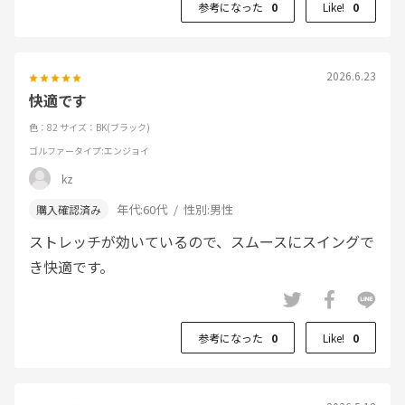
参考になった
0
Like!
0
2026.6.23
快適です
色：82
サイズ：BK(ブラック)
ゴルファータイプ
:エンジョイ
kz
年代:
60代
性別:
男性
ストレッチが効いているので、スムースにスイングで
き快適です。
参考になった
0
Like!
0