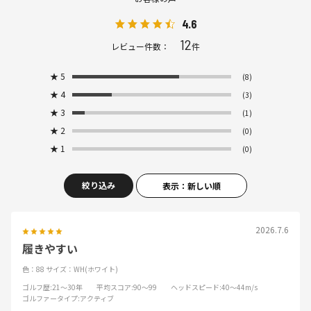
4.6
12
レビュー件数：
件
★
5
(8)
★
4
(3)
★
3
(1)
★
2
(0)
★
1
(0)
絞り込み
表示：新しい順
2026.7.6
履きやすい
色：88
サイズ：WH(ホワイト)
ゴルフ歴
:21～30年
平均スコア
:90～99
ヘッドスピード
:40～44m/s
ゴルファータイプ
:アクティブ