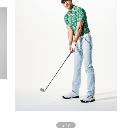
3
/
3