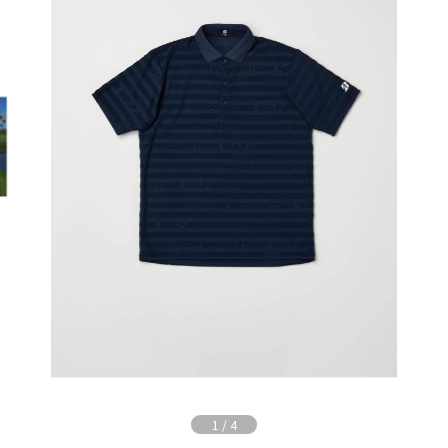
1
/
4