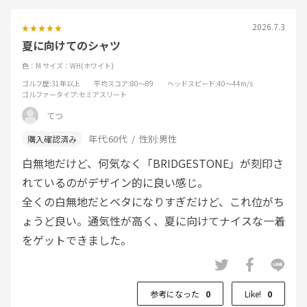
2026.7.3
夏に向けてのシャツ
色：M
サイズ：WH(ホワイト)
ゴルフ歴
:31年以上
平均スコア
:80～89
ヘッドスピード
:40～44m/s
ゴルファータイプ
:セミアスリート
てつ
年代:
60代
性別:
男性
白無地だけど、何気なく「BRIDGESTONE」が刻印さ
れているのがデザイン的に良い感じ。
全くの白無地だとベタになりすぎだけど、これ位がち
ょうど良い。通気性が高く、夏に向けてナイスな一着
をゲットできました。
参考になった
0
Like!
0