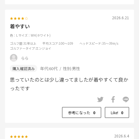
2026.6.21
着やすい
色：L
サイズ：WH(ホワイト)
ゴルフ歴
:31年以上
平均スコア
:100～109
ヘッドスピード
:35～39m/s
ゴルファータイプ
:エンジョイ
らら
年代:
60代
性別:
男性
思っていたのとは少し違ってましたが着やすくて良か
ったです
参考になった
0
Like!
0
2026.6.4