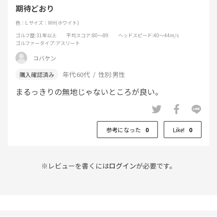
期待どおり
色：L
サイズ：WH(ホワイト)
ゴルフ歴
:31年以上
平均スコア
:80～89
ヘッドスピード
:40～44m/s
ゴルファータイプ
:アスリート
コバケン
年代:
60代
性別:
男性
まるっきりの無地じゃないところが良い。
参考になった
0
Like!
0
※レビューを書くには
ログイン
が必要です。