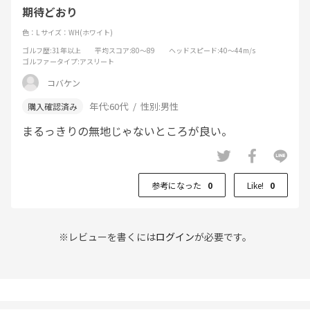
期待どおり
色：L
サイズ：WH(ホワイト)
ゴルフ歴
:31年以上
平均スコア
:80～89
ヘッドスピード
:40～44m/s
ゴルファータイプ
:アスリート
コバケン
年代:
60代
性別:
男性
まるっきりの無地じゃないところが良い。
参考になった
0
Like!
0
※レビューを書くには
ログイン
が必要です。