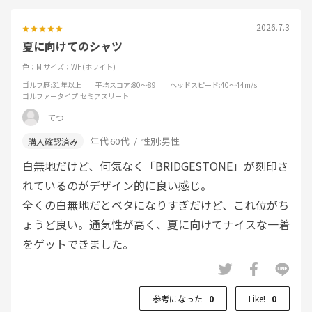
2026.7.3
夏に向けてのシャツ
色：M
サイズ：WH(ホワイト)
ゴルフ歴
:31年以上
平均スコア
:80～89
ヘッドスピード
:40～44m/s
ゴルファータイプ
:セミアスリート
てつ
年代:
60代
性別:
男性
白無地だけど、何気なく「BRIDGESTONE」が刻印さ
れているのがデザイン的に良い感じ。
全くの白無地だとベタになりすぎだけど、これ位がち
ょうど良い。通気性が高く、夏に向けてナイスな一着
をゲットできました。
参考になった
0
Like!
0