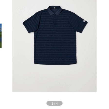
1
/
4