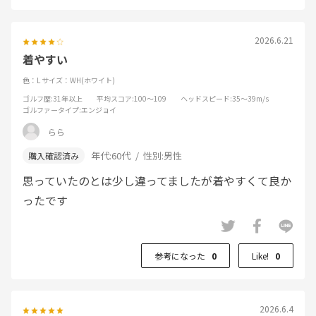
2026.6.21
着やすい
色：L
サイズ：WH(ホワイト)
ゴルフ歴
:31年以上
平均スコア
:100～109
ヘッドスピード
:35～39m/s
ゴルファータイプ
:エンジョイ
らら
年代:
60代
性別:
男性
思っていたのとは少し違ってましたが着やすくて良か
ったです
参考になった
0
Like!
0
2026.6.4