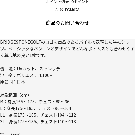
ポイント還元
0ポイント
品番
EGM02A
商品のお問い合わせ
BRIDGESTONEGOLFのロゴを凹凸のあるパイルで表現した半袖シャ
ツ。ベーシックなパターンとデザインでどんなボトムスとも合わせやす
く着心地の良い1枚です。
機 能：UVカット、ストレッチ
混 率：ポリエステル100％
原産国：日本
対象範囲（cm）
M：身長165～175、チェスト88～96
L：身長175～185、チェスト96～104
LL：身長175～185、チェスト104～112
3L：身長175～185、チェスト110～118
実寸（cm）