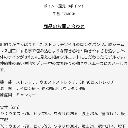
ポイント還元
0ポイント
品番
EGM02K
商品のお問い合わせ
肌触りがさっぱりとしたストレッチツイルのロングパンツ。脇シーム
レス加工にする事で包み込むような穿き心地と動きやすさを追求した、
体のラインがきれいに見える細身シルエットにこだわったモデルです。
伸縮性の高い生地でプレー中の立ち座りの動きをスムーズにカバーしま
す。
機 能：ストレッチ、ウエストストレッチ、ShinCloストレッチ
混 率：ナイロン66% 綿30% ポリウレタン4%
原産国：ミャンマー
実寸（cm）
73：ウエスト76、ヒップ95、ワタリ巾29.6、股上23.5、裾巾17.1、股
下85
76：ウエスト79、ヒップ98、ワタリ巾30.4、股上24、裾巾17.4、股下