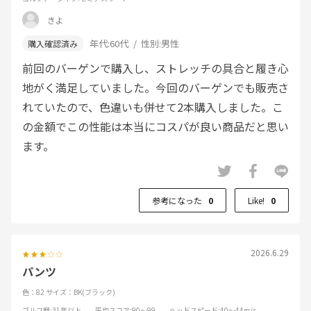
きよ
年代:
60代
性別:
男性
前回のバーゲンで購入し、ストレッチの具合と履き心
地がく満足していました。今回のバーゲンでも販売さ
れていたので、色違いも併せて2本購入しました。こ
の金額でこの性能は本当にコスパが良い商品だと思い
ます。
参考になった
0
Like!
0
2026.6.29
パンツ
色：82
サイズ：BK(ブラック)
ゴルフ歴
:31年以上
平均スコア
:90～99
ヘッドスピード
:40～44m/s