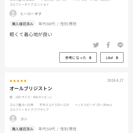
ゴルファータイプ
:エンジョイ
ヒーローオダ
年代:
60代
性別:
男性
軽くて着心地が良い
参考になった
0
Like!
0
2026.6.27
オールブリジストン
色：100
サイズ：NA(ネイビー)
ゴルフ歴
:6～10年
平均スコア
:110～119
ヘッドスピード
:35～39m/s
ゴルファータイプ
:アクティブ
ヨシ
年代:
50代
性別:
男性