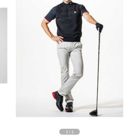
3
/
3