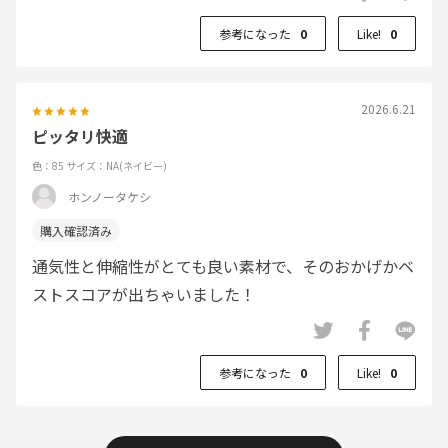
参考になった
0
Like!
0
2026.6.21
ピッタリ快適
色：85
サイズ：NA(ネイビー)
ホンノータケシ
通気性と伸縮性がとても良い素材で、そのおかげかベ
ストスコアが出ちゃいました！
参考になった
0
Like!
0