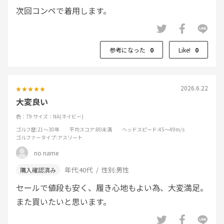
次回コンペで着用します。
参考になった
0
Like!
0
2026.6.22
大変良い
色：79
サイズ：NA(ネイビー)
ゴルフ歴
:21～30年
平均スコア
:80未満
ヘッドスピード
:45～49m/s
ゴルファータイプ
:アスリート
no name
年代:
40代
性別:
男性
セールで値段も安く、履き心地もよい為、大変満足。
また買いたいと思います。