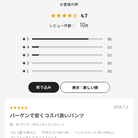
お客様の声
4.7
10
レビュー件数：
件
★
5
(8)
★
4
(1)
★
3
(1)
★
2
(0)
★
1
(0)
絞り込み
表示：新しい順
2026.7.2
バーゲンで安くコスパ良いパンツ
色：85
サイズ：MG(ミディアムグレー)
ゴルフ歴
:31年以上
平均スコア
:80～89
ヘッドスピード
:40～44m/s
ゴルファータイプ
:セミアスリート