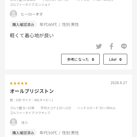
ゴルファータイプ
:エンジョイ
ヒーローオダ
年代:
60代
性別:
男性
軽くて着心地が良い
参考になった
0
Like!
0
2026.6.27
オールブリジストン
色：100
サイズ：NA(ネイビー)
ゴルフ歴
:6～10年
平均スコア
:110～119
ヘッドスピード
:35～39m/s
ゴルファータイプ
:アクティブ
ヨシ
年代:
50代
性別:
男性