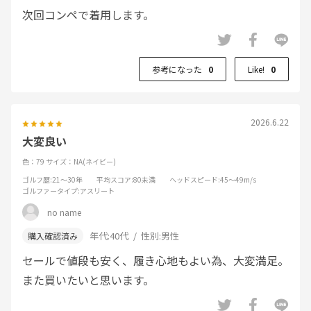
次回コンペで着用します。
参考になった
0
Like!
0
2026.6.22
大変良い
色：79
サイズ：NA(ネイビー)
ゴルフ歴
:21～30年
平均スコア
:80未満
ヘッドスピード
:45～49m/s
ゴルファータイプ
:アスリート
no name
年代:
40代
性別:
男性
セールで値段も安く、履き心地もよい為、大変満足。
また買いたいと思います。