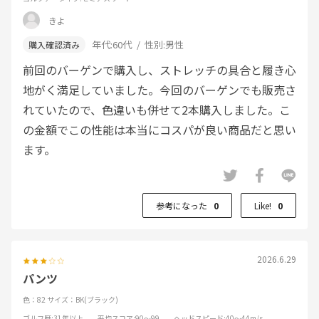
きよ
年代:
60代
性別:
男性
前回のバーゲンで購入し、ストレッチの具合と履き心
地がく満足していました。今回のバーゲンでも販売さ
れていたので、色違いも併せて2本購入しました。こ
の金額でこの性能は本当にコスパが良い商品だと思い
ます。
参考になった
0
Like!
0
2026.6.29
パンツ
色：82
サイズ：BK(ブラック)
ゴルフ歴
:31年以上
平均スコア
:90～99
ヘッドスピード
:40～44m/s