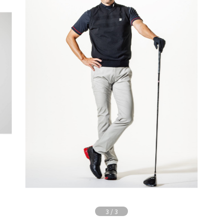
3
/
3