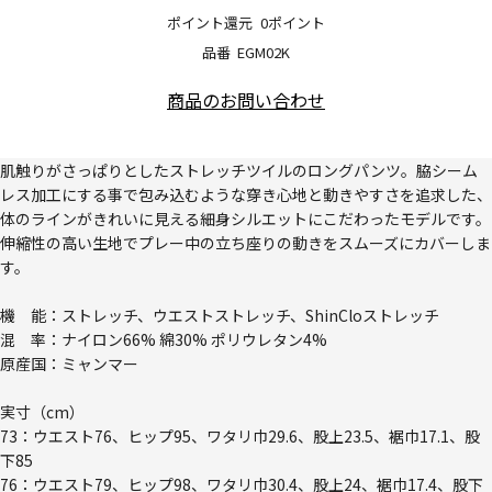
ポイント還元
0ポイント
品番
EGM02K
商品のお問い合わせ
肌触りがさっぱりとしたストレッチツイルのロングパンツ。脇シーム
レス加工にする事で包み込むような穿き心地と動きやすさを追求した、
体のラインがきれいに見える細身シルエットにこだわったモデルです。
伸縮性の高い生地でプレー中の立ち座りの動きをスムーズにカバーしま
す。
機 能：ストレッチ、ウエストストレッチ、ShinCloストレッチ
混 率：ナイロン66% 綿30% ポリウレタン4%
原産国：ミャンマー
実寸（cm）
73：ウエスト76、ヒップ95、ワタリ巾29.6、股上23.5、裾巾17.1、股
下85
76：ウエスト79、ヒップ98、ワタリ巾30.4、股上24、裾巾17.4、股下