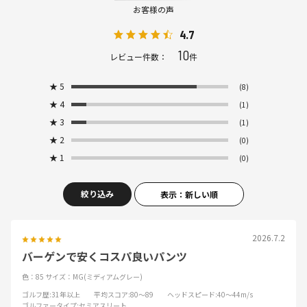
お客様の声
4.7
10
レビュー件数：
件
★
5
(8)
★
4
(1)
★
3
(1)
★
2
(0)
★
1
(0)
絞り込み
表示：新しい順
2026.7.2
バーゲンで安くコスパ良いパンツ
色：85
サイズ：MG(ミディアムグレー)
ゴルフ歴
:31年以上
平均スコア
:80～89
ヘッドスピード
:40～44m/s
ゴルファータイプ
:セミアスリート