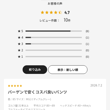
お客様の声
4.7
10
レビュー件数：
件
★
5
(8)
★
4
(1)
★
3
(1)
★
2
(0)
★
1
(0)
絞り込み
表示：新しい順
2026.7.2
バーゲンで安くコスパ良いパンツ
色：85
サイズ：MG(ミディアムグレー)
ゴルフ歴
:31年以上
平均スコア
:80～89
ヘッドスピード
:40～44m/s
ゴルファータイプ
:セミアスリート