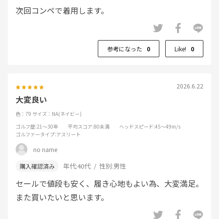
次回コンペで着用します。
参考になった
0
Like!
0
2026.6.22
大変良い
色：79
サイズ：NA(ネイビー)
ゴルフ歴
:21～30年
平均スコア
:80未満
ヘッドスピード
:45～49m/s
ゴルファータイプ
:アスリート
no name
年代:
40代
性別:
男性
セールで値段も安く、履き心地もよい為、大変満足。
また買いたいと思います。