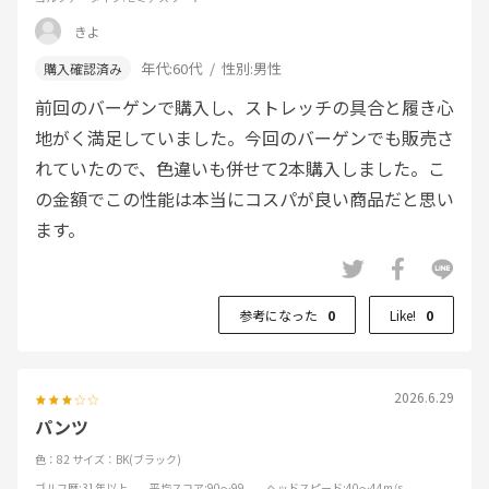
きよ
年代:
60代
性別:
男性
前回のバーゲンで購入し、ストレッチの具合と履き心
地がく満足していました。今回のバーゲンでも販売さ
れていたので、色違いも併せて2本購入しました。こ
の金額でこの性能は本当にコスパが良い商品だと思い
ます。
参考になった
0
Like!
0
2026.6.29
パンツ
色：82
サイズ：BK(ブラック)
ゴルフ歴
:31年以上
平均スコア
:90～99
ヘッドスピード
:40～44m/s