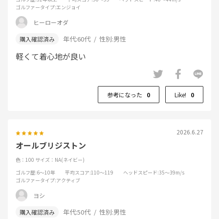
ゴルファータイプ
:エンジョイ
ヒーローオダ
年代:
60代
性別:
男性
軽くて着心地が良い
参考になった
0
Like!
0
2026.6.27
オールブリジストン
色：100
サイズ：NA(ネイビー)
ゴルフ歴
:6～10年
平均スコア
:110～119
ヘッドスピード
:35～39m/s
ゴルファータイプ
:アクティブ
ヨシ
年代:
50代
性別:
男性