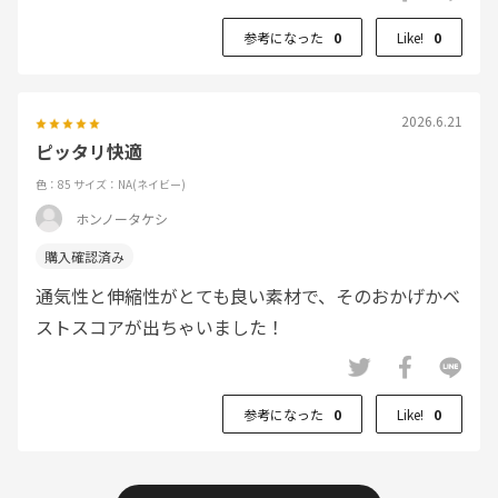
参考になった
0
Like!
0
2026.6.21
ピッタリ快適
色：85
サイズ：NA(ネイビー)
ホンノータケシ
通気性と伸縮性がとても良い素材で、そのおかげかベ
ストスコアが出ちゃいました！
参考になった
0
Like!
0