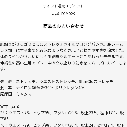
ポイント還元
0ポイント
品番
EGM02K
商品のお問い合わせ
肌触りがさっぱりとしたストレッチツイルのロングパンツ。脇シーム
レス加工にする事で包み込むような穿き心地と動きやすさを追求した、
体のラインがきれいに見える細身シルエットにこだわったモデルです。
伸縮性の高い生地でプレー中の立ち座りの動きをスムーズにカバーしま
す。
機 能：ストレッチ、ウエストストレッチ、ShinCloストレッチ
混 率：ナイロン66% 綿30% ポリウレタン4%
原産国：ミャンマー
実寸（cm）
73：ウエスト76、ヒップ95、ワタリ巾29.6、股上23.5、裾巾17.1、股
下85
76：ウエスト79、ヒップ98、ワタリ巾30.4、股上24、裾巾17.4、股下