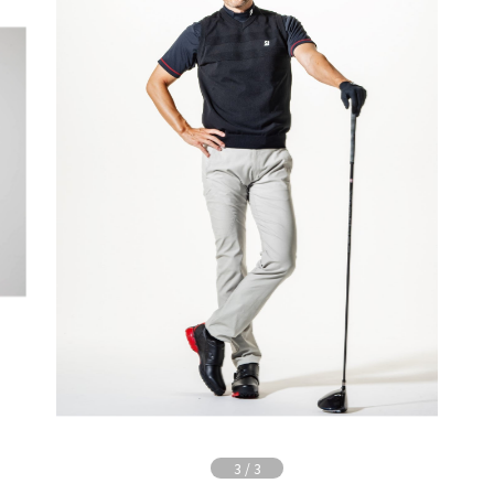
3
/
3