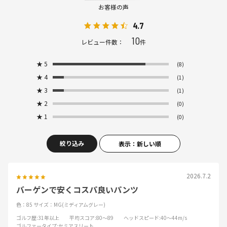
お客様の声
4.7
10
レビュー件数：
件
★
5
(8)
★
4
(1)
★
3
(1)
★
2
(0)
★
1
(0)
絞り込み
表示：新しい順
2026.7.2
バーゲンで安くコスパ良いパンツ
色：85
サイズ：MG(ミディアムグレー)
ゴルフ歴
:31年以上
平均スコア
:80～89
ヘッドスピード
:40～44m/s
ゴルファータイプ
:セミアスリート