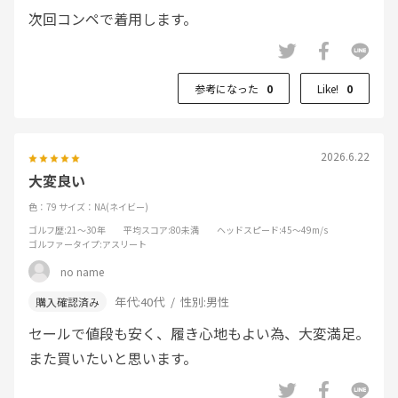
次回コンペで着用します。
参考になった
0
Like!
0
2026.6.22
大変良い
色：79
サイズ：NA(ネイビー)
ゴルフ歴
:21～30年
平均スコア
:80未満
ヘッドスピード
:45～49m/s
ゴルファータイプ
:アスリート
no name
年代:
40代
性別:
男性
セールで値段も安く、履き心地もよい為、大変満足。
また買いたいと思います。