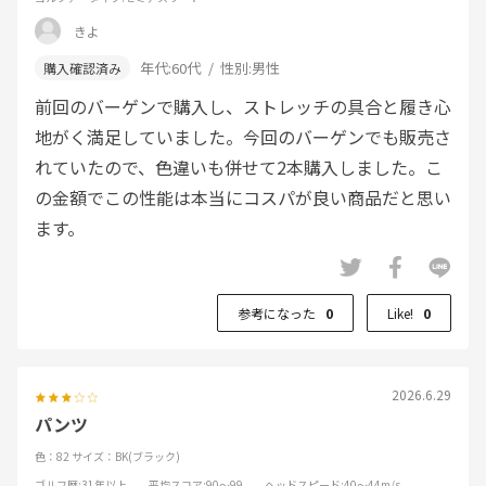
きよ
年代:
60代
性別:
男性
前回のバーゲンで購入し、ストレッチの具合と履き心
地がく満足していました。今回のバーゲンでも販売さ
れていたので、色違いも併せて2本購入しました。こ
の金額でこの性能は本当にコスパが良い商品だと思い
ます。
参考になった
0
Like!
0
2026.6.29
パンツ
色：82
サイズ：BK(ブラック)
ゴルフ歴
:31年以上
平均スコア
:90～99
ヘッドスピード
:40～44m/s