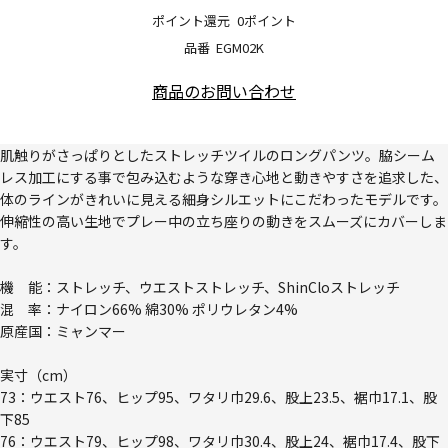
ポイント還元
0ポイント
品番
EGM02K
商品のお問い合わせ
肌触りがさっぱりとしたストレッチツイルのロングパンツ。脇シーム
レス加工にする事で包み込むような穿き心地と動きやすさを追求した、
体のラインがきれいに見える細身シルエットにこだわったモデルです。
伸縮性の高い生地でプレー中の立ち座りの動きをスムーズにカバーしま
す。
機 能：ストレッチ、ウエストストレッチ、ShinCloストレッチ
混 率：ナイロン66% 綿30% ポリウレタン4%
原産国：ミャンマー
実寸（cm）
73：ウエスト76、ヒップ95、ワタリ巾29.6、股上23.5、裾巾17.1、股
下85
76：ウエスト79、ヒップ98、ワタリ巾30.4、股上24、裾巾17.4、股下