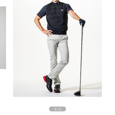
3
/
3