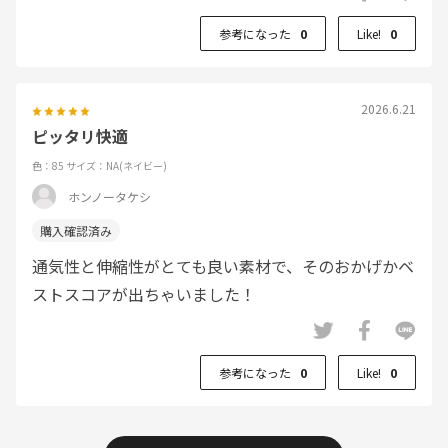
参考になった
0
Like!
0
2026.6.21
ピッタリ快適
色：85
サイズ：NA(ネイビー)
ホンノータケシ
通気性と伸縮性がとても良い素材で、そのおかげかベ
ストスコアが出ちゃいました！
参考になった
0
Like!
0