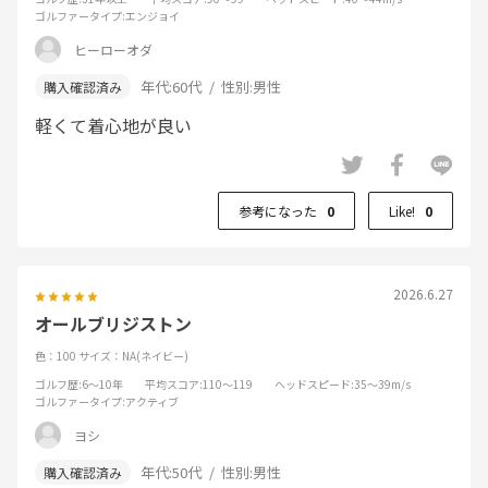
ゴルファータイプ
:エンジョイ
ヒーローオダ
年代:
60代
性別:
男性
軽くて着心地が良い
参考になった
0
Like!
0
2026.6.27
オールブリジストン
色：100
サイズ：NA(ネイビー)
ゴルフ歴
:6～10年
平均スコア
:110～119
ヘッドスピード
:35～39m/s
ゴルファータイプ
:アクティブ
ヨシ
年代:
50代
性別:
男性