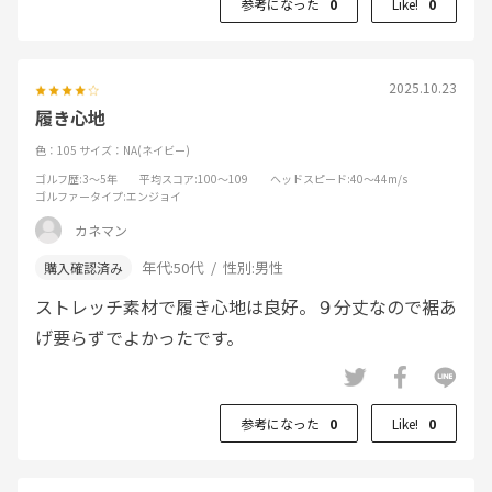
参考になった
0
Like!
0
2025.10.23
履き心地
色：105
サイズ：NA(ネイビー)
ゴルフ歴
:3～5年
平均スコア
:100～109
ヘッドスピード
:40～44m/s
ゴルファータイプ
:エンジョイ
カネマン
年代:
50代
性別:
男性
ストレッチ素材で履き心地は良好。９分丈なので裾あ
げ要らずでよかったです。
参考になった
0
Like!
0