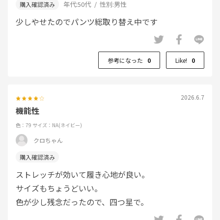
年代:
50代
性別:
男性
少しやせたのでパンツ総取り替え中です
参考になった
0
Like!
0
2026.6.7
機能性
色：79
サイズ：NA(ネイビー)
クロちゃん
ストレッチが効いて履き心地が良い。
サイズもちょうどいい。
色が少し残念だったので、四つ星で。