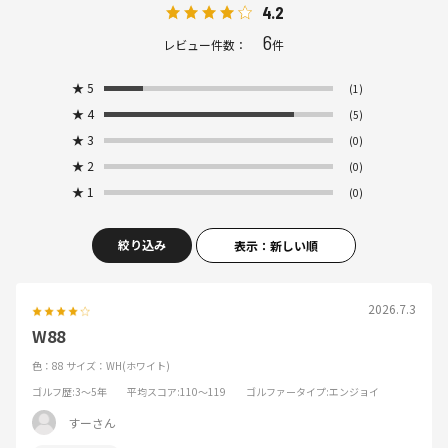
4.2
6
レビュー件数：
件
★
5
(1)
★
4
(5)
★
3
(0)
★
2
(0)
★
1
(0)
絞り込み
表示：新しい順
2026.7.3
W88
色：88
サイズ：WH(ホワイト)
ゴルフ歴
:3～5年
平均スコア
:110～119
ゴルファータイプ
:エンジョイ
すーさん