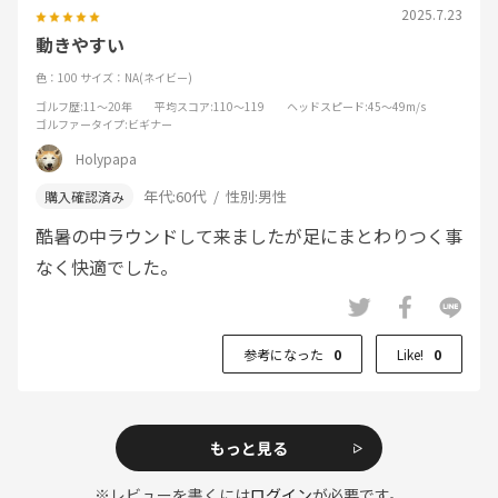
2025.7.23
動きやすい
色：100
サイズ：NA(ネイビー)
ゴルフ歴
:11～20年
平均スコア
:110～119
ヘッドスピード
:45～49m/s
ゴルファータイプ
:ビギナー
Holypapa
年代:
60代
性別:
男性
酷暑の中ラウンドして来ましたが足にまとわりつく事
なく快適でした。
参考になった
0
Like!
0
もっと見る
※レビューを書くには
ログイン
が必要です。