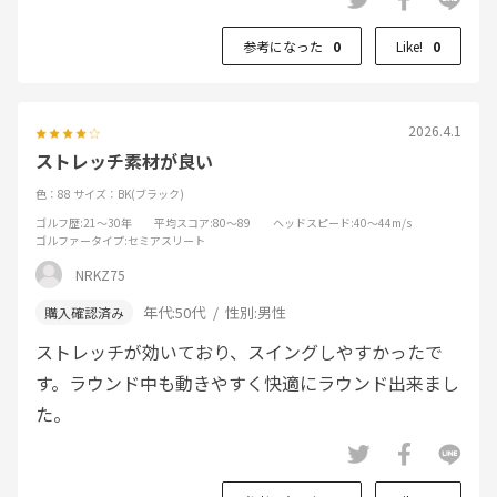
参考になった
0
Like!
0
2026.4.1
ストレッチ素材が良い
色：88
サイズ：BK(ブラック)
ゴルフ歴
:21～30年
平均スコア
:80～89
ヘッドスピード
:40～44m/s
ゴルファータイプ
:セミアスリート
NRKZ75
年代:
50代
性別:
男性
ストレッチが効いており、スイングしやすかったで
す。ラウンド中も動きやすく快適にラウンド出来まし
た。