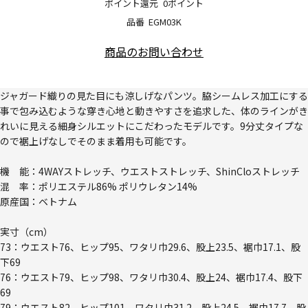
ポイント還元
0ポイント
品番
EGM03K
商品のお問い合わせ
ジャガード織りの見た目にも涼しげなパンツ。脇シームレス加工にする
事で包み込むような穿き心地と動きやすさを追求した、体のラインがき
れいに見える細身シルエットにこだわったモデルです。9分丈タイプな
ので裾上げなしでそのまま着用も可能です。
機 能：4WAYストレッチ、ウエストストレッチ、ShinCloストレッチ
混 率：ポリエステル86% ポリウレタン14%
原産国：ベトナム
実寸（cm）
73：ウエスト76、ヒップ95、ワタリ巾29.6、股上23.5、裾巾17.1、股
下69
76：ウエスト79、ヒップ98、ワタリ巾30.4、股上24、裾巾17.4、股下
69
79：ウエスト82、ヒップ101、ワタリ巾31.2、股上24.5、裾巾17.7、股