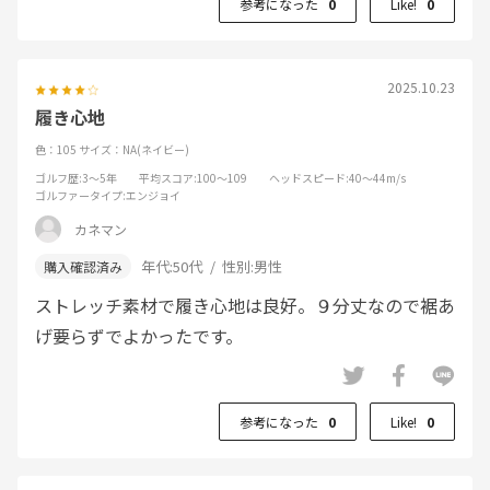
参考になった
0
Like!
0
2025.10.23
履き心地
色：105
サイズ：NA(ネイビー)
ゴルフ歴
:3～5年
平均スコア
:100～109
ヘッドスピード
:40～44m/s
ゴルファータイプ
:エンジョイ
カネマン
年代:
50代
性別:
男性
ストレッチ素材で履き心地は良好。９分丈なので裾あ
げ要らずでよかったです。
参考になった
0
Like!
0