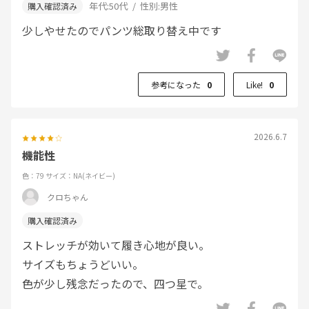
年代:
50代
性別:
男性
少しやせたのでパンツ総取り替え中です
参考になった
0
Like!
0
2026.6.7
機能性
色：79
サイズ：NA(ネイビー)
クロちゃん
ストレッチが効いて履き心地が良い。
サイズもちょうどいい。
色が少し残念だったので、四つ星で。