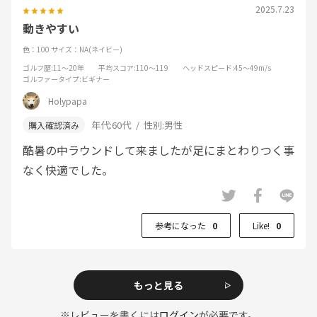
2025.7.23
動きやすい
色：100
サイズ：NA(ネイビー)
ゴルフ歴
:11～20年
平均スコア
:110～119
ヘッドスピード
:45～49m/s
ゴルファータイプ
:ビギナー
Holypapa
年代:
60代
性別:
男性
酷暑の中ラウンドして来ましたが足にまとわりつく事
なく快適でした。
参考になった
0
Like!
0
もっと見る
※レビューを書くには
ログイン
が必要です。