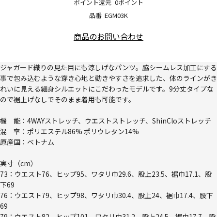
ポイント還元
0ポイント
品番
EGM03K
商品のお問い合わせ
ジャガード織りの見た目にも涼しげなパンツ。脇シームレス加工にする
事で包み込むような穿き心地と動きやすさを追求した、体のラインがき
れいに見える細身シルエットにこだわったモデルです。9分丈タイプな
ので裾上げなしでそのまま着用も可能です。
機 能：4WAYストレッチ、ウエストストレッチ、ShinCloストレッチ
混 率：ポリエステル86% ポリウレタン14%
原産国：ベトナム
実寸（cm）
73：ウエスト76、ヒップ95、ワタリ巾29.6、股上23.5、裾巾17.1、股
下69
76：ウエスト79、ヒップ98、ワタリ巾30.4、股上24、裾巾17.4、股下
69
79：ウエスト82、ヒップ101、ワタリ巾31.2、股上24.5、裾巾17.7、股