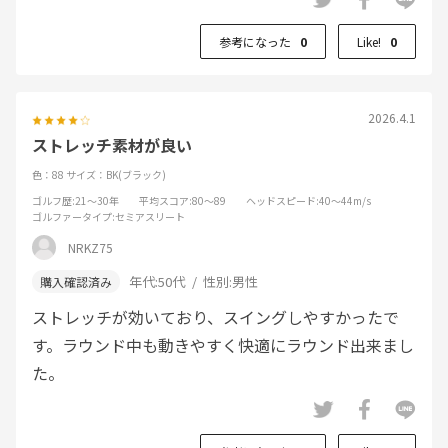
参考になった
0
Like!
0
2026.4.1
ストレッチ素材が良い
色：88
サイズ：BK(ブラック)
ゴルフ歴
:21～30年
平均スコア
:80～89
ヘッドスピード
:40～44m/s
ゴルファータイプ
:セミアスリート
NRKZ75
年代:
50代
性別:
男性
ストレッチが効いており、スイングしやすかったで
す。ラウンド中も動きやすく快適にラウンド出来まし
た。