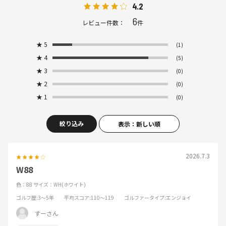
4.2
6
レビュー件数：
件
★
5
(1)
★
4
(5)
★
3
(0)
★
2
(0)
★
1
(0)
絞り込み
表示：新しい順
2026.7.3
W88
色：88
サイズ：WH(ホワイト)
ゴルフ歴
:3～5年
平均スコア
:110～119
ゴルファータイプ
:エンジョイ
すーさん