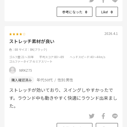
参考になった
0
Like!
0
2026.4.1
ストレッチ素材が良い
色：88
サイズ：BK(ブラック)
ゴルフ歴
:21～30年
平均スコア
:80～89
ヘッドスピード
:40～44m/s
ゴルファータイプ
:セミアスリート
NRKZ75
年代:
50代
性別:
男性
ストレッチが効いており、スイングしやすかったで
す。ラウンド中も動きやすく快適にラウンド出来まし
た。