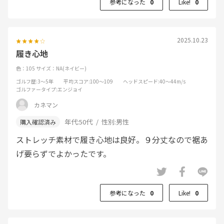
参考になった
0
Like!
0
2025.10.23
履き心地
色：105
サイズ：NA(ネイビー)
ゴルフ歴
:3～5年
平均スコア
:100～109
ヘッドスピード
:40～44m/s
ゴルファータイプ
:エンジョイ
カネマン
年代:
50代
性別:
男性
ストレッチ素材で履き心地は良好。９分丈なので裾あ
げ要らずでよかったです。
参考になった
0
Like!
0