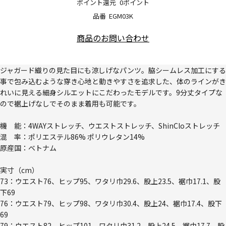
ポイント還元
0ポイント
品番
EGM03K
商品のお問い合わせ
ジャガード織りの見た目にも涼しげなパンツ。脇シームレス加工にする
事で包み込むような穿き心地と動きやすさを追求した、体のラインがき
れいに見える細身シルエットにこだわったモデルです。9分丈タイプな
ので裾上げなしでそのまま着用も可能です。
機 能：4WAYストレッチ、ウエストストレッチ、ShinCloストレッチ
混 率：ポリエステル86% ポリウレタン14%
原産国：ベトナム
実寸（cm）
73：ウエスト76、ヒップ95、ワタリ巾29.6、股上23.5、裾巾17.1、股
下69
76：ウエスト79、ヒップ98、ワタリ巾30.4、股上24、裾巾17.4、股下
69
79：ウエスト82、ヒップ101、ワタリ巾31.2、股上24.5、裾巾17.7、股