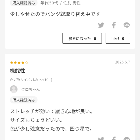
年代:
50代
性別:
男性
少しやせたのでパンツ総取り替え中です
参考になった
0
Like!
0
2026.6.7
機能性
色：79
サイズ：NA(ネイビー)
クロちゃん
ストレッチが効いて履き心地が良い。
サイズもちょうどいい。
色が少し残念だったので、四つ星で。