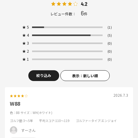
4.2
6
レビュー件数：
件
★
5
(1)
★
4
(5)
★
3
(0)
★
2
(0)
★
1
(0)
絞り込み
表示：新しい順
2026.7.3
W88
色：88
サイズ：WH(ホワイト)
ゴルフ歴
:3～5年
平均スコア
:110～119
ゴルファータイプ
:エンジョイ
すーさん