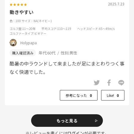
2025.7.23
動きやすい
色：100
サイズ：NA(ネイビー)
ゴルフ歴
:11～20年
平均スコア
:110～119
ヘッドスピード
:45～49m/s
ゴルファータイプ
:ビギナー
Holypapa
年代:
60代
性別:
男性
酷暑の中ラウンドして来ましたが足にまとわりつく事
なく快適でした。
参考になった
0
Like!
0
もっと見る
※レビューを書くには
ログイン
が必要です。