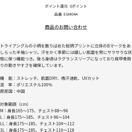
ポイント還元
0ポイント
品番
EGM04A
商品のお問い合わせ
トライアングルの小柄を散りばめた総柄プリントに立体のBマークをあ
しらった半袖シャツ。汗をかく季節には嬉しい肌面を常にサラサラな状
態に保つ機能つき。後ろ身頃はラグランスリーブになっており肩甲骨周
りの動きやすさを確保しています。
機 能：ストレッチ、肌面DRY、吸汗速乾、UVカット
混 率：ポリエステル100％
原産国：中国
対象範囲（cm）
M：身長165～175、チェスト88～96
L：身長175～185、チェスト96～104
LL：身長175～185、チェスト104～112
3L：身長175～185、チェスト110～118