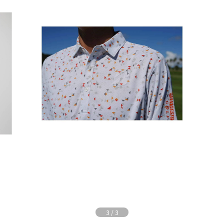
3
/
3