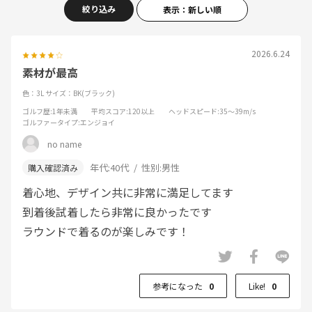
絞り込み
表示：新しい順
2026.6.24
素材が最高
色：3L
サイズ：BK(ブラック)
ゴルフ歴
:1年未満
平均スコア
:120以上
ヘッドスピード
:35～39m/s
ゴルファータイプ
:エンジョイ
no name
年代:
40代
性別:
男性
着心地、デザイン共に非常に満足してます
到着後試着したら非常に良かったです
ラウンドで着るのが楽しみです！
参考になった
0
Like!
0