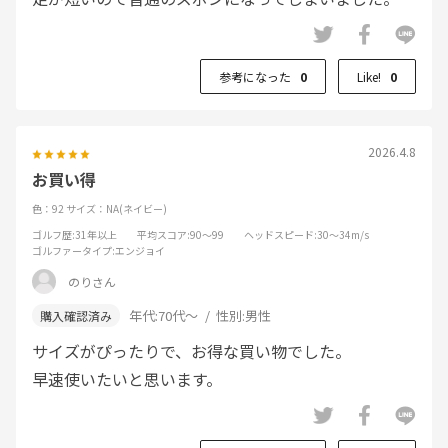
参考になった
0
Like!
0
2026.4.8
お買い得
色：92
サイズ：NA(ネイビー)
ゴルフ歴
:31年以上
平均スコア
:90～99
ヘッドスピード
:30～34m/s
ゴルファータイプ
:エンジョイ
のりさん
年代:
70代～
性別:
男性
サイズがぴったりで、お得な買い物でした。
早速使いたいと思います。