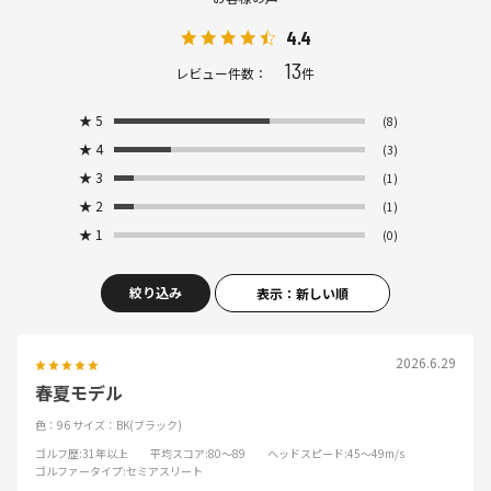
4.4
13
レビュー件数：
件
★
5
(8)
★
4
(3)
★
3
(1)
★
2
(1)
★
1
(0)
絞り込み
表示：新しい順
2026.6.29
春夏モデル
色：96
サイズ：BK(ブラック)
ゴルフ歴
:31年以上
平均スコア
:80～89
ヘッドスピード
:45～49m/s
ゴルファータイプ
:セミアスリート