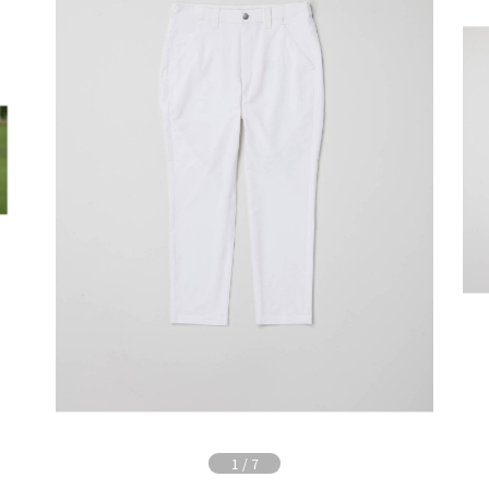
1
/
7