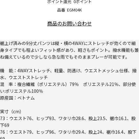
ポイント還元
0ポイント
品番
EGM04K
商品のお問い合わせ
裾上げ済みの9分丈パンツは縦・横の4WAYにストレッチが効くので細
身タイプでも程よいフィット感があり、軽さもポイント。撥水機能も兼
ね備えているので少しなら急な雨でもそのままプレーが可能です。
機 能：4WAYストレッチ、軽量、防透け、ウエストメッシュ仕様、撥
水、ウエストストレッチ
混 率：複合繊維（ポリエステル）79％ ポリエステル21％、部分使
い:ポリエステル100％
原産国：ベトナム
実寸（cm）
73：ウエスト76、ヒップ93、ワタリ巾28.6、股上23.5、裾巾16.1、股
下69
76：ウエスト79、ヒップ96、ワタリ巾29.4、股上24、裾巾16.4、股下
69