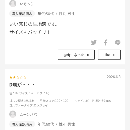
いそっち
年代:
50代
性別:
男性
いい感じの生地感です。
サイズもバッチリ！
参考になった
0
Like!
0
2026.6.3
D環が・・・
色：82
サイズ：WH(ホワイト)
ゴルフ歴
:31年以上
平均スコア
:100～109
ヘッドスピード
:35～39m/s
ゴルファータイプ
:エンジョイ
ムーンパパ
年代:
60代
性別:
男性