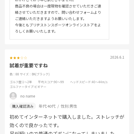
商品不良の場合は一度現物を確認させていただきご連
絡させていただきますので、問い合わせフォームより
ご連絡いただきますようお願いいたします。
今後ともブリヂストンスポーツオンラインストアをよ
ろしくお願いいたします。
2026.6.1
試着が重要ですね
色：88
サイズ：BK(ブラック)
ゴルフ歴
:1～2年
平均スコア
:90～99
ヘッドスピード
:40～44m/s
ゴルファータイプ
:ビギナー
no name
年代:
40代
性別:
男性
初めてインターネットで購入しました。ストレッチが
効くので良かったです。
足が短いので普通のズボンになってしまいました。