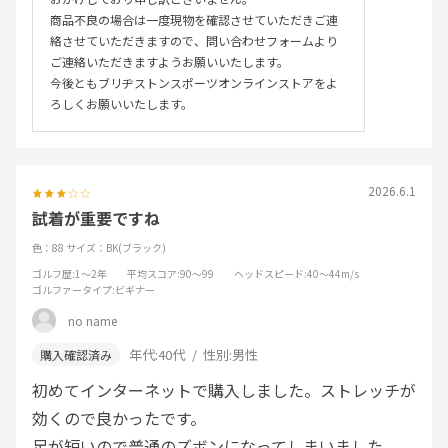
商品不良の場合は一度現物を確認させていただきご連
絡させていただきますので、問い合わせフォームより
ご連絡いただきますようお願いいたします。
今後ともブリヂストンスポーツオンラインストアをよ
ろしくお願いいたします。
2026.6.1
試着が重要ですね
色：88
サイズ：BK(ブラック)
ゴルフ歴
:1～2年
平均スコア
:90～99
ヘッドスピード
:40～44m/s
ゴルファータイプ
:ビギナー
no name
年代:
40代
性別:
男性
初めてインターネットで購入しました。ストレッチが
効くので良かったです。
足が短いので普通のズボンになってしまいました。