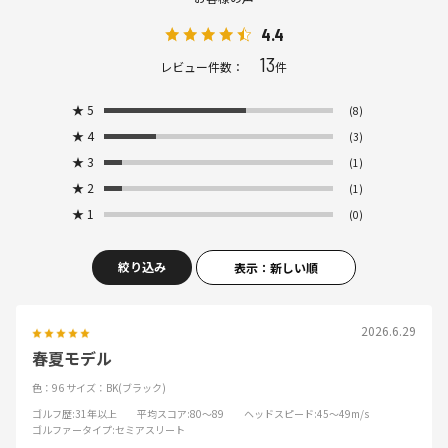
4.4
13
レビュー件数：
件
★
5
(8)
★
4
(3)
★
3
(1)
★
2
(1)
★
1
(0)
絞り込み
表示：新しい順
2026.6.29
春夏モデル
色：96
サイズ：BK(ブラック)
ゴルフ歴
:31年以上
平均スコア
:80～89
ヘッドスピード
:45～49m/s
ゴルファータイプ
:セミアスリート