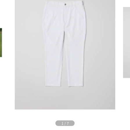
1
/
7