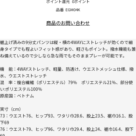
ポイント還元
0ポイント
品番
EGM04K
商品のお問い合わせ
裾上げ済みの9分丈パンツは縦・横の4WAYにストレッチが効くので細
身タイプでも程よいフィット感があり、軽さもポイント。撥水機能も兼
ね備えているので少しなら急な雨でもそのままプレーが可能です。
機 能：4WAYストレッチ、軽量、防透け、ウエストメッシュ仕様、撥
水、ウエストストレッチ
混 率：複合繊維（ポリエステル）79％ ポリエステル21％、部分使
い:ポリエステル100％
原産国：ベトナム
実寸（cm）
73：ウエスト76、ヒップ93、ワタリ巾28.6、股上23.5、裾巾16.1、股
下69
76：ウエスト79、ヒップ96、ワタリ巾29.4、股上24、裾巾16.4、股下
69