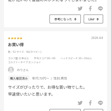
参考になった
0
Like!
0
2026.4.8
お買い得
色：92
サイズ：NA(ネイビー)
ゴルフ歴
:31年以上
平均スコア
:90～99
ヘッドスピード
:30～34m/s
ゴルファータイプ
:エンジョイ
のりさん
年代:
70代～
性別:
男性
サイズがぴったりで、お得な買い物でした。
早速使いたいと思います。