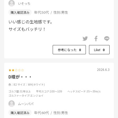
いそっち
年代:
50代
性別:
男性
いい感じの生地感です。
サイズもバッチリ！
参考になった
0
Like!
0
2026.6.3
D環が・・・
色：82
サイズ：WH(ホワイト)
ゴルフ歴
:31年以上
平均スコア
:100～109
ヘッドスピード
:35～39m/s
ゴルファータイプ
:エンジョイ
ムーンパパ
年代:
60代
性別:
男性