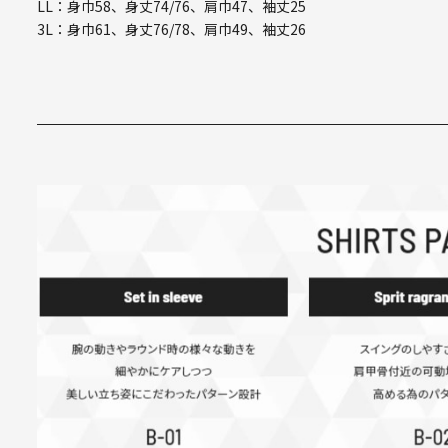
LL：身巾58、身丈74/76、肩巾47、袖丈25
3L：身巾61、身丈76/78、肩巾49、袖丈26