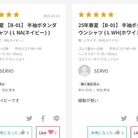
2025.10.15
夏 【B-01】 半袖ボタンダ
25年春夏 【B-01】 半袖
ツ ( L NA(ネイビー) )
ウンシャツ ( L WH(ホワイト
：NA(ネイビー)
色：L
サイズ：WH(ホワイト)
6～10年
平均スコア
:90～99
ゴルフ歴
:6～10年
平均スコア
:90～99
ード
:35～39m/s
ヘッドスピード
:35～39m/s
タイプ
:エンジョイ
ゴルファータイプ
:エンジョイ
SERVO
SERVO
性別:
男性
年代:
50代
性別:
男性
イビーです
縫製が良い
考になった
0
Like!
0
参考になった
0
Li