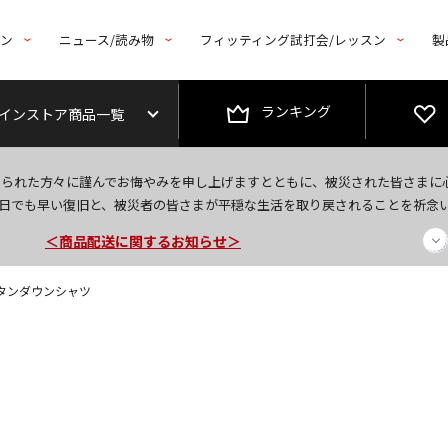
トン
ニュース/読み物
フィッティング試打会/レッスン
製
ランキング
インストア商品一覧
今なら新規会員登録で1,000円OFFクーポンプレゼント！
なられた方々に謹んでお悔やみを申し上げますとともに、被災された皆さまに
＜商品配送に関するお知らせ＞
日でも早い復旧と、被災者の皆さまが平穏な生活を取り戻されることを祈念
＜夏季休暇中のご注文・発送・お問い合わせ＞
袖ボタンダウンシャツ