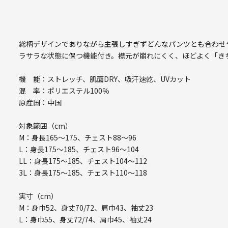
総柄デザインでありながら主張しすぎずどんなパンツとも合わせ
ラサラな状態に保つ機能付き。襟元が崩れにくく、ほどよく「き
機 能：ストレッチ、肌面DRY、吸汗速乾、UVカット
混 率：ポリエステル100％
原産国：中国
対象範囲（cm）
M：身長165～175、チェスト88～96
L：身長175～185、チェスト96～104
LL：身長175～185、チェスト104～112
3L：身長175～185、チェスト110～118
実寸（cm）
M：身巾52、身丈70/72、肩巾43、袖丈23
L：身巾55、身丈72/74、肩巾45、袖丈24