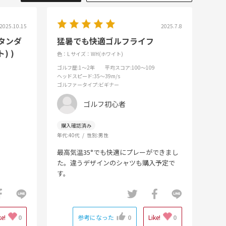
2025.10.15
2025.7.8
ボタンダ
猛暑でも快適ゴルフライフ
) )
色：L
サイズ：WH(ホワイト)
ゴルフ歴
:1～2年
平均スコア
:100～109
ヘッドスピード
:35～39m/s
ゴルファータイプ
:ビギナー
ゴルフ初心者
年代:
40代
性別:
男性
最高気温35°でも快適にプレーができまし
た。違うデザインのシャツも購入予定で
す。
ke!
0
参考になった
0
Like!
0