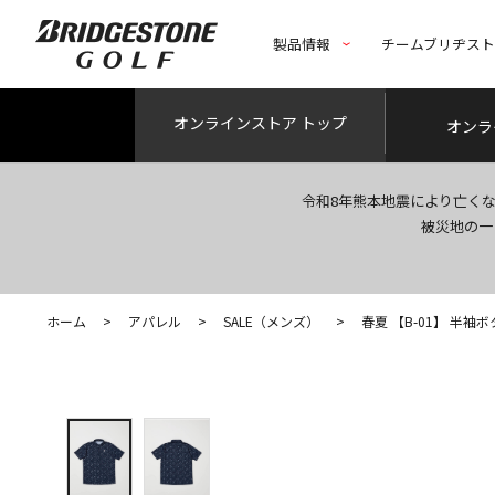
製品情報
チームブリヂス
オンライン
ストア トップ
オンラ
令和8年熊本地震により亡く
被災地の一
ホーム
>
アパレル
>
SALE（メンズ）
>
春夏 【B-01】 半