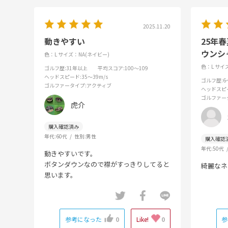
2025.11.20
動きやすい
25年春
ウンシャ
色：L
サイズ：NA(ネイビー)
色：L
サイズ
ゴルフ歴
:31年以上
平均スコア
:100～109
ヘッドスピード
:35～39m/s
ゴルフ歴
:
ゴルファータイプ
:アクティブ
ヘッドスピ
ゴルファー
虎介
年代:
60代
性別:
男性
年代:
50代
動きやすいです。
ボタンダウンなので襟がすっきりしてると
綺麗なネ
思います。
参考になった
0
Like!
0
参