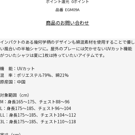
ポイント還元
0ポイント
品番
EGM09A
商品のお問い合わせ
インパクトのある幾何学柄のデザインも綿混素材を使用することで優し
い風合いの半袖シャツに。屋外のプレーには欠かせないUVカット機能
がついたシャツは夏に1枚は持っていたいアイテムです。
機 能：UVカット
混 率：ポリエステル79%、綿21%
原産国：中国
対象範囲（cm）
M：身長165～175、チェスト88～96
L：身長175～185、チェスト96～104
LL：身長175～185、チェスト104～112
3L：身長175～185、チェスト110～118
実寸（cm）