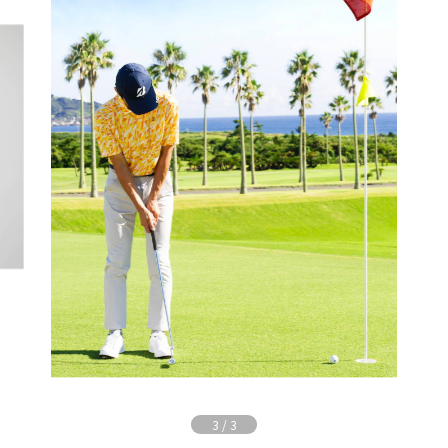
3
/
3