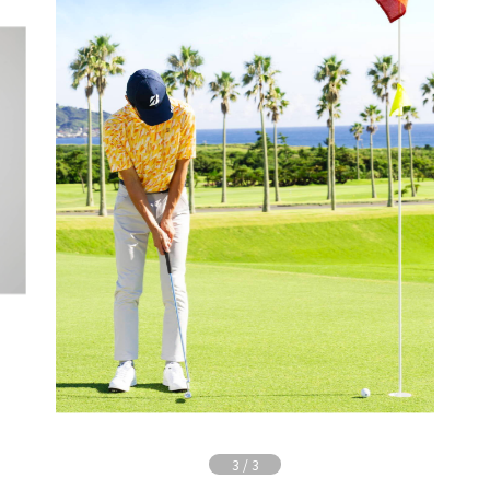
3
/
3