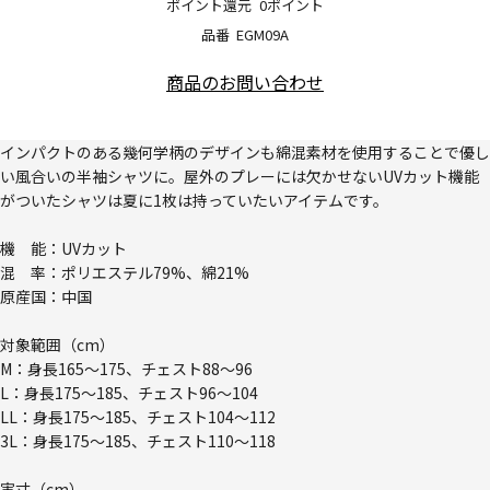
ポイント還元
0ポイント
品番
EGM09A
商品のお問い合わせ
インパクトのある幾何学柄のデザインも綿混素材を使用することで優し
い風合いの半袖シャツに。屋外のプレーには欠かせないUVカット機能
がついたシャツは夏に1枚は持っていたいアイテムです。
機 能：UVカット
混 率：ポリエステル79%、綿21%
原産国：中国
対象範囲（cm）
M：身長165～175、チェスト88～96
L：身長175～185、チェスト96～104
LL：身長175～185、チェスト104～112
3L：身長175～185、チェスト110～118
実寸（cm）