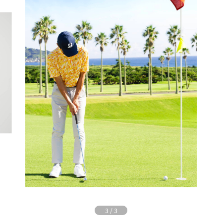
3
/
3