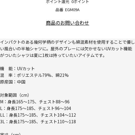
ポイント還元
0ポイント
品番
EGM09A
商品のお問い合わせ
インパクトのある幾何学柄のデザインも綿混素材を使用することで優し
い風合いの半袖シャツに。屋外のプレーには欠かせないUVカット機能
がついたシャツは夏に1枚は持っていたいアイテムです。
機 能：UVカット
混 率：ポリエステル79%、綿21%
原産国：中国
対象範囲（cm）
M：身長165～175、チェスト88～96
L：身長175～185、チェスト96～104
LL：身長175～185、チェスト104～112
3L：身長175～185、チェスト110～118
実寸（cm）