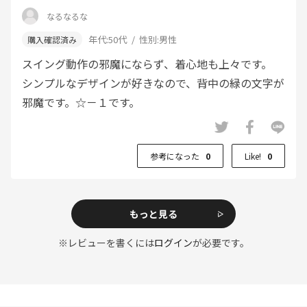
なるなるな
年代:
50代
性別:
男性
スイング動作の邪魔にならず、着心地も上々です。
シンプルなデザインが好きなので、背中の緑の文字が
邪魔です。☆－１です。
参考になった
0
Like!
0
もっと見る
※レビューを書くには
ログイン
が必要です。