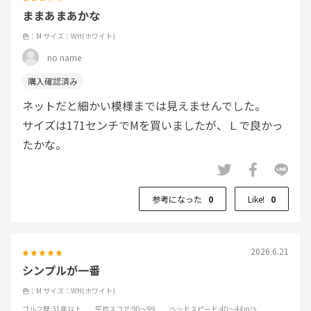
ままあまあかな
色：M
サイズ：WH(ホワイト)
no name
ネットだと細かい模様までは見えませんでした。
サイズは171センチでMを買いましたが、Ｌで良かっ
たかな。
参考になった
0
Like!
0
2026.6.21
シンプルが一番
色：M
サイズ：WH(ホワイト)
ゴルフ歴
:31年以上
平均スコア
:90～99
ヘッドスピード
:40～44m/s