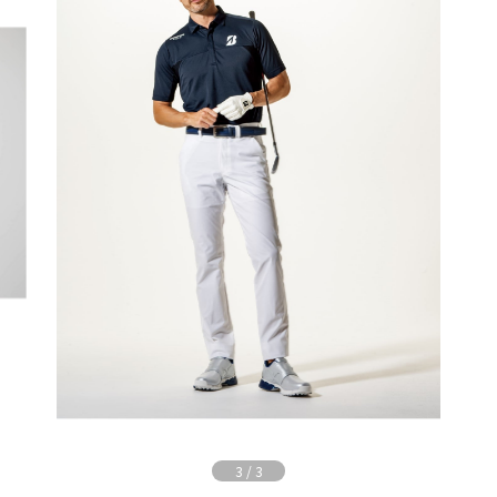
3
/
3