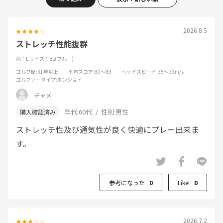
2026.8.5
ストレッチ性能抜群
色：L
サイズ：BL(ブルー)
ゴルフ歴
:31年以上
平均スコア
:80～89
ヘッドスピード
:35～39m/s
ゴルファータイプ
:エンジョイ
チャメ
年代:
60代
性別:
男性
ストレッチ性及び通気性が良く快適にプレー出来ま
す。
参考になった
0
Like!
0
2026.7.2