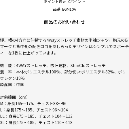
ポイント還元
0ポイント
品番
EGM10A
商品のお問い合わせ
縦、横の4方向に伸縮する4wayストレッチ素材の半袖シャツ。胸元のB
マークと背中側の配色ロゴをあしらったデザインはシンプルでスポーテ
ィーな1枚に仕上がっています。
機 能：4WAYストレッチ、吸汗速乾、ShinCloストレッチ
混 率：本体:ポリエステル100％、部分使い:ポリエステル82％、ポリ
ウレタン18％
原産国：中国
対象範囲（cm）
M：身長165～175、チェスト88～96
L：身長175～185、チェスト96～104
LL：身長175～185、チェスト104～112
3L：身長175～185、チェスト110～118