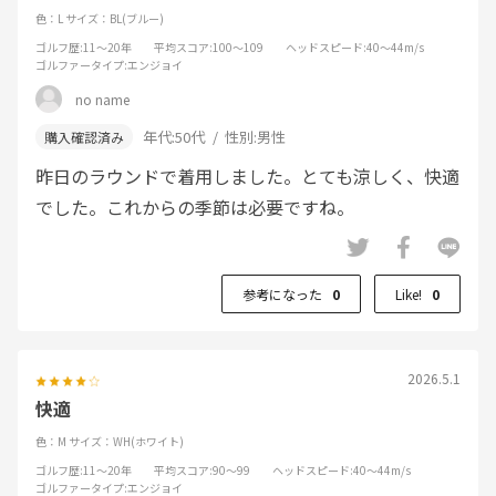
色：L
サイズ：BL(ブルー)
ゴルフ歴
:11～20年
平均スコア
:100～109
ヘッドスピード
:40～44m/s
ゴルファータイプ
:エンジョイ
no name
年代:
50代
性別:
男性
昨日のラウンドで着用しました。とても涼しく、快適
でした。これからの季節は必要ですね。
参考になった
0
Like!
0
2026.5.1
快適
色：M
サイズ：WH(ホワイト)
ゴルフ歴
:11～20年
平均スコア
:90～99
ヘッドスピード
:40～44m/s
ゴルファータイプ
:エンジョイ