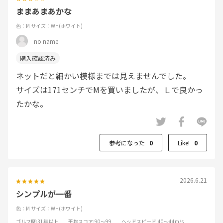
ままあまあかな
色：M
サイズ：WH(ホワイト)
no name
ネットだと細かい模様までは見えませんでした。
サイズは171センチでMを買いましたが、Ｌで良かっ
たかな。
参考になった
0
Like!
0
2026.6.21
シンプルが一番
色：M
サイズ：WH(ホワイト)
ゴルフ歴
:31年以上
平均スコア
:90～99
ヘッドスピード
:40～44m/s