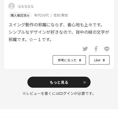
なるなるな
年代:
50代
性別:
男性
スイング動作の邪魔にならず、着心地も上々です。
シンプルなデザインが好きなので、背中の緑の文字が
邪魔です。☆－１です。
参考になった
0
Like!
0
もっと見る
※レビューを書くには
ログイン
が必要です。