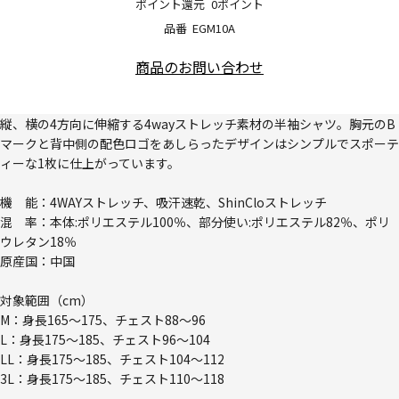
ポイント還元
0ポイント
品番
EGM10A
商品のお問い合わせ
縦、横の4方向に伸縮する4wayストレッチ素材の半袖シャツ。胸元のB
マークと背中側の配色ロゴをあしらったデザインはシンプルでスポーテ
ィーな1枚に仕上がっています。
機 能：4WAYストレッチ、吸汗速乾、ShinCloストレッチ
混 率：本体:ポリエステル100％、部分使い:ポリエステル82％、ポリ
ウレタン18％
原産国：中国
対象範囲（cm）
M：身長165～175、チェスト88～96
L：身長175～185、チェスト96～104
LL：身長175～185、チェスト104～112
3L：身長175～185、チェスト110～118