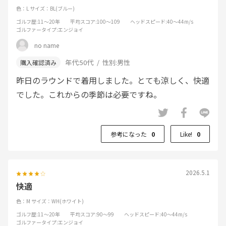
色：L
サイズ：BL(ブルー)
ゴルフ歴
:11～20年
平均スコア
:100～109
ヘッドスピード
:40～44m/s
ゴルファータイプ
:エンジョイ
no name
年代:
50代
性別:
男性
昨日のラウンドで着用しました。とても涼しく、快適
でした。これからの季節は必要ですね。
参考になった
0
Like!
0
2026.5.1
快適
色：M
サイズ：WH(ホワイト)
ゴルフ歴
:11～20年
平均スコア
:90～99
ヘッドスピード
:40～44m/s
ゴルファータイプ
:エンジョイ