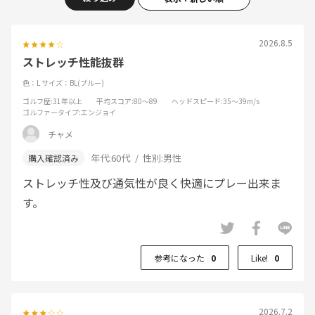
2026.8.5
ストレッチ性能抜群
色：L
サイズ：BL(ブルー)
ゴルフ歴
:31年以上
平均スコア
:80～89
ヘッドスピード
:35～39m/s
ゴルファータイプ
:エンジョイ
チャメ
年代:
60代
性別:
男性
ストレッチ性及び通気性が良く快適にプレー出来ま
す。
参考になった
0
Like!
0
2026.7.2