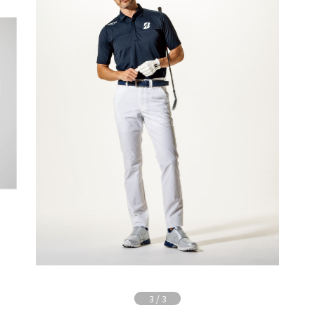
3
/
3