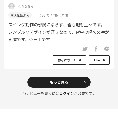
なるなるな
年代:
50代
性別:
男性
スイング動作の邪魔にならず、着心地も上々です。
シンプルなデザインが好きなので、背中の緑の文字が
邪魔です。☆－１です。
参考になった
0
Like!
0
もっと見る
※レビューを書くには
ログイン
が必要です。