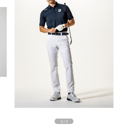
3
/
3