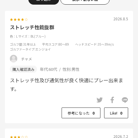
2026.8.5
ストレッチ性能抜群
色：L
サイズ：BL(ブルー)
ゴルフ歴
:31年以上
平均スコア
:80～89
ヘッドスピード
:35～39m/s
ゴルファータイプ
:エンジョイ
チャメ
年代:
60代
性別:
男性
ストレッチ性及び通気性が良く快適にプレー出来ま
す。
参考になった
0
Like!
0
2026.7.2