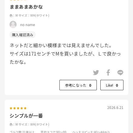
ままあまあかな
色：M
サイズ：WH(ホワイト)
no name
ネットだと細かい模様までは見えませんでした。
サイズは171センチでMを買いましたが、Ｌで良かっ
たかな。
参考になった
0
Like!
0
2026.6.21
シンプルが一番
色：M
サイズ：WH(ホワイト)
ゴルフ歴
:31年以上
平均スコア
:90～99
ヘッドスピード
:40～44m/s