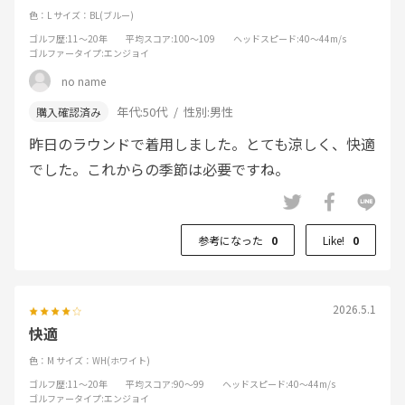
色：L
サイズ：BL(ブルー)
ゴルフ歴
:11～20年
平均スコア
:100～109
ヘッドスピード
:40～44m/s
ゴルファータイプ
:エンジョイ
no name
年代:
50代
性別:
男性
昨日のラウンドで着用しました。とても涼しく、快適
でした。これからの季節は必要ですね。
参考になった
0
Like!
0
2026.5.1
快適
色：M
サイズ：WH(ホワイト)
ゴルフ歴
:11～20年
平均スコア
:90～99
ヘッドスピード
:40～44m/s
ゴルファータイプ
:エンジョイ