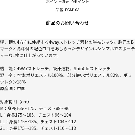
ポイント還元
0ポイント
品番
EGM10A
商品のお問い合わせ
縦、横の4方向に伸縮する4wayストレッチ素材の半袖シャツ。胸元のB
マークと背中側の配色ロゴをあしらったデザインはシンプルでスポーテ
ィーな1枚に仕上がっています。
機 能：4WAYストレッチ、吸汗速乾、ShinCloストレッチ
混 率：本体:ポリエステル100％、部分使い:ポリエステル82％、ポリ
ウレタン18％
原産国：中国
対象範囲（cm）
M：身長165～175、チェスト88～96
L：身長175～185、チェスト96～104
LL：身長175～185、チェスト104～112
3L：身長175～185、チェスト110～118