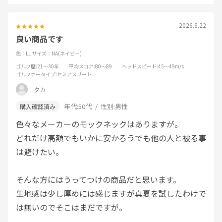
2026.6.22
良い商品です
色：LL
サイズ：NA(ネイビー)
ゴルフ歴
:21～30年
平均スコア
:80～89
ヘッドスピード
:45～49m/s
ゴルファータイプ
:セミアスリート
タカ
年代:
50代
性別:
男性
色々なメーカーのモックネックはありますが。
どれだけ高額でもいかに安かろうでも他の人と被る事
は避けたい。
そんな方にはうってつけの商品だと思います。
生地感は少し厚めには感じますが真夏を試したわけで
は無いのでそこはまだですが。