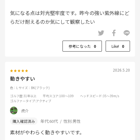
気になる点は対光堅牢度です。昨今の強い紫外線にど
らだけ耐えるのか気にして観察したい
参考になった
0
Like!
0
2026.5.20
動きやすい
色：L
サイズ：BK(ブラック)
ゴルフ歴
:31年以上
平均スコア
:100～109
ヘッドスピード
:35～39m/s
ゴルファータイプ
:アクティブ
虎介
年代:
60代
性別:
男性
素材がやわらく動きやすいです。