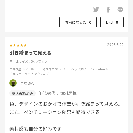
6月の梅雨時期の蒸し暑い中で皮膚に纏わりつく生地
感では無いので。
参考になった
0
Like!
0
真夏でも使えそうです。
私は肩幅が広い目なので、ストレッチが効いていても
肩周りに纏わりつく服が苦手なので。
2026.6.22
この商品はそれがありません。
引き締まって見える
色：LL
サイズ：BK(ブラック)
少し襟の高さがあるかな？ぐらいの感想です。
ゴルフ歴
:6～10年
平均スコア
:90～99
ヘッドスピード
:40～44m/s
ゴルファータイプ
:アクティブ
まなぶん
年代:
60代
性別:
男性
色、デザインのおかげで体型が引き締まって見える。
また、ベンチレーション効果も期待できる
素材感も自分の好みです