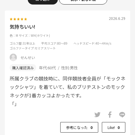
2026.6.29
気持ちいい!
色：M
サイズ：WH(ホワイト)
ゴルフ歴
:31年以上
平均スコア
:80～89
ヘッドスピード
:40～44m/s
ゴルファータイプ
:セミアスリート
せんせい
年代:
60代
性別:
男性
所属クラブの競技時に、同伴競技者全員が「モックネ
ックシャツ」を着ていて、私のブリヂストンのモック
ネックが1番カッコよかったです。
「」
参考になった
0
Like!
0