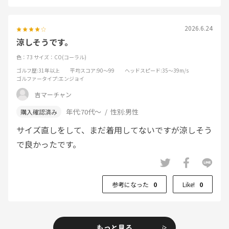
2026.6.24
涼しそうです。
色：73
サイズ：CO(コーラル)
ゴルフ歴
:31年以上
平均スコア
:90～99
ヘッドスピード
:35～39m/s
ゴルファータイプ
:エンジョイ
吉マーチャン
年代:
70代～
性別:
男性
サイズ直しをして、まだ着用してないですが涼しそう
で良かったです。
参考になった
0
Like!
0
もっと見る