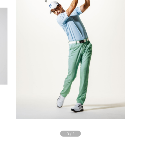
3
/
3