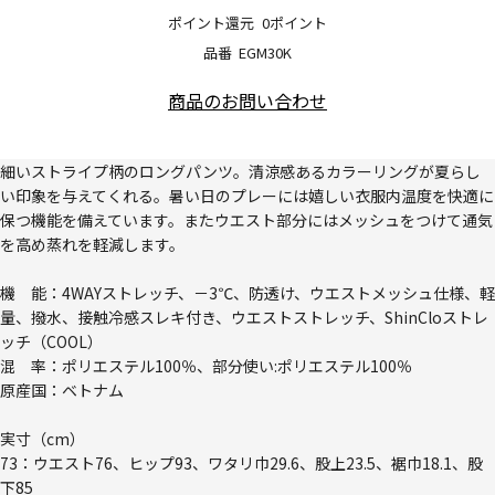
ポイント還元
0ポイント
品番
EGM30K
商品のお問い合わせ
細いストライプ柄のロングパンツ。清涼感あるカラーリングが夏らし
い印象を与えてくれる。暑い日のプレーには嬉しい衣服内温度を快適に
保つ機能を備えています。またウエスト部分にはメッシュをつけて通気
を高め蒸れを軽減します。
機 能：4WAYストレッチ、－3℃、防透け、ウエストメッシュ仕様、軽
量、撥水、接触冷感スレキ付き、ウエストストレッチ、ShinCloストレ
ッチ（COOL）
混 率：ポリエステル100％、部分使い:ポリエステル100％
原産国：ベトナム
実寸（cm）
73：ウエスト76、ヒップ93、ワタリ巾29.6、股上23.5、裾巾18.1、股
下85