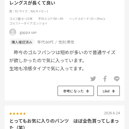
レングスが長くて良い
色：92
サイズ：NA(ネイビー)
ゴルフ歴
:6～10年
平均スコア
:90～99
ヘッドスピード
:35～39m/s
ゴルファータイプ
:エンジョイ
gappa san
年代:
60代
性別:
男性
昨今のゴルフパンツは短めが多いので普通サイズ
が欲しかったので気に入っています。
生地も冷感タイプで気に入ってます。
参考になった
0
Like!
0
2026.6.24
とってもお気に入りのパンツ ほぼ全色買ってしまっ
た（笑）