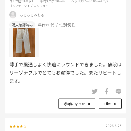
ゴルフ歴
:31年以上
平均スコア
:90～99
ヘッドスピード
:40～44m/s
ゴルファータイプ
:エンジョイ
ちるちるみちる
年代:
60代
性別:
男性
薄手で風通しよく快適にラウンドできました。値段は
リーゾナブルでとてもお買得でした。またリピートし
ます。
参考になった
0
Like!
0
2026.6.25