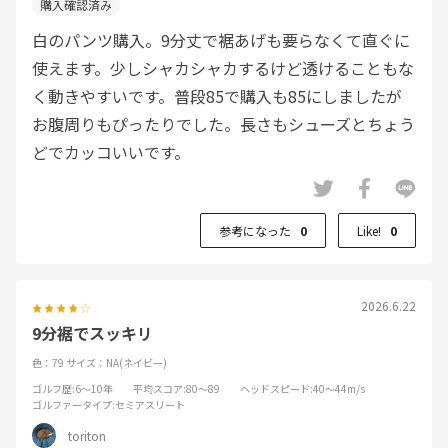
白のパンツ購入。9分丈で裾あげも要らなくて直ぐに
使えます。少しシャカシャカするけど透けることもな
く動きやすいです。普段85で購入も85にしましたが
お腹周りもぴったりでした。長さもシューズとちょう
どでカッコいいです。
参考になった
0
Like!
0
2026.6.22
9分裾でスッキリ
色：79
サイズ：NA(ネイビー)
ゴルフ歴
:6～10年
平均スコア
:80～89
ヘッドスピード
:40～44m/s
ゴルファータイプ
:セミアスリート
toriton