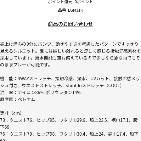
ポイント還元
0ポイント
品番
EGM31K
商品のお問い合わせ
裾上げ済みの9分丈パンツ、動きやすさを考慮したパターンですっきり
見えるシルエット。夏には嬉しい触れると涼しく感じる接触涼感素材を
採用しています。撥水機能も兼ね備えているので少しなら急な雨でもそ
のままプレーが可能です。
機 能：4WAYストレッチ、接触冷感、撥水、UVカット、接触冷感メッ
シュ付き、ウエストストレッチ、ShinCloストレッチ（COOL）
混 率：ナイロン86% ポリウレタン14%
原産国：ベトナム
実寸（cm）
73：ウエスト76、ヒップ95、ワタリ巾29.6、股上23.5、裾巾17.1、股
下69
76：ウエスト79、ヒップ98、ワタリ巾30.4、股上24、裾巾17.4、股下
69