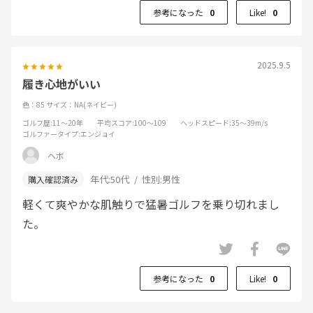
参考になった
0
Like!
0
2025.9.5
履き心地がいい
色：85
サイズ：NA(ネイビー)
ゴルフ歴
:11～20年
平均スコア
:100～109
ヘッドスピード
:35～39m/s
ゴルファータイプ
:エンジョイ
ヘボ
年代:
50代
性別:
男性
軽くて爽やかな肌触りで猛暑ゴルフを乗り切れまし
た。
参考になった
0
Like!
0