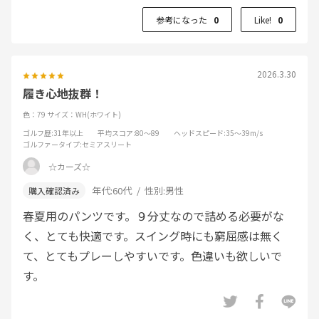
参考になった
0
Like!
0
2026.3.30
履き心地抜群！
色：79
サイズ：WH(ホワイト)
ゴルフ歴
:31年以上
平均スコア
:80～89
ヘッドスピード
:35～39m/s
ゴルファータイプ
:セミアスリート
☆カーズ☆
年代:
60代
性別:
男性
春夏用のパンツです。９分丈なので詰める必要がな
く、とても快適です。スイング時にも窮屈感は無く
て、とてもプレーしやすいです。色違いも欲しいで
す。