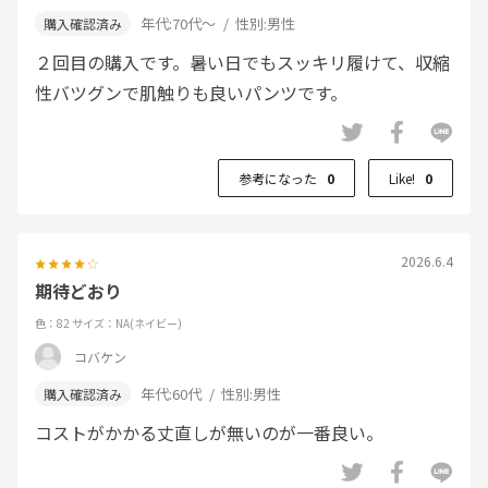
年代:
70代～
性別:
男性
２回目の購入です。暑い日でもスッキリ履けて、収縮
性バツグンで肌触りも良いパンツです。
参考になった
0
Like!
0
2026.6.4
期待どおり
色：82
サイズ：NA(ネイビー)
コバケン
年代:
60代
性別:
男性
コストがかかる丈直しが無いのが一番良い。