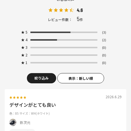
4.6
5
レビュー件数：
件
★
5
(3)
★
4
(2)
★
3
(0)
★
2
(0)
★
1
(0)
絞り込み
表示：新しい順
2026.6.29
デザインがとても良い
色：85
サイズ：WH(ホワイト)
鉄次元