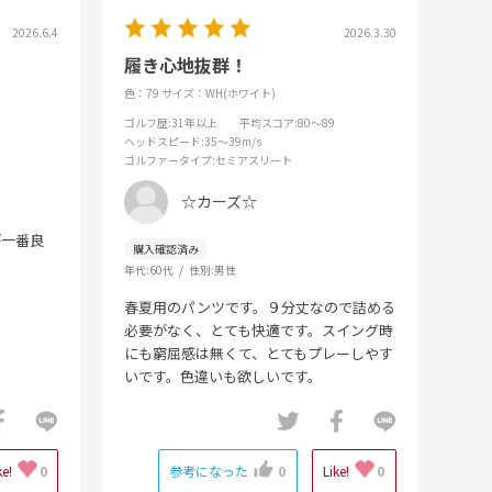
2026.6.4
2026.3.30
履き心地抜群！
色：79
サイズ：WH(ホワイト)
ゴルフ歴
:31年以上
平均スコア
:80～89
ヘッドスピード
:35～39m/s
ゴルファータイプ
:セミアスリート
☆カーズ☆
が一番良
年代:
60代
性別:
男性
春夏用のパンツです。９分丈なので詰める
必要がなく、とても快適です。スイング時
にも窮屈感は無くて、とてもプレーしやす
いです。色違いも欲しいです。
ke!
0
参考になった
0
Like!
0