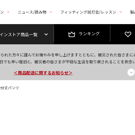
トン
ニュース/読み物
フィッティング試打会/レッスン
製
ランキング
インストア商品一覧
今なら新規会員登録で1,000円OFFクーポンプレゼント！
なられた方々に謹んでお悔やみを申し上げますとともに、被災された皆さまに
＜商品配送に関するお知らせ＞
日でも早い復旧と、被災者の皆さまが平穏な生活を取り戻されることを祈念
＜夏季休暇中のご注文・発送・お問い合わせ＞
】 9分丈パンツ