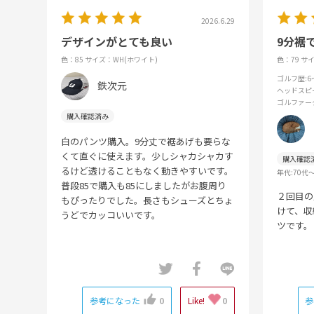
2026.6.29
デザインがとても良い
9分裾
色：85
サイズ：WH(ホワイト)
色：79
サイ
ゴルフ歴
:
鉄次元
ヘッドスピ
ゴルファー
白のパンツ購入。9分丈で裾あげも要らな
くて直ぐに使えます。少しシャカシャカす
るけど透けることもなく動きやすいです。
年代:
70代
普段85で購入も85にしましたがお腹周り
２回目の
もぴったりでした。長さもシューズとちょ
けて、収
うどでカッコいいです。
ツです。
参考になった
0
Like!
0
参