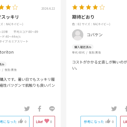
2026.6.22
でスッキリ
期待どおり
ズ：NA(ネイビー)
色：82
サイズ：NA(ネイビー)
6～10年
平均スコア
:80～89
コバケン
ード
:40～44m/s
タイプ
:セミアスリート
toriton
年代:
60代
性別:
男性
コストがかかる丈直しが無いの
い。
～
性別:
男性
購入です。暑い日でもスッキリ履
縮性バツグンで肌触りも良いパン
考になった
0
Like!
0
参考になった
0
Li