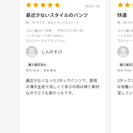
2026.7.26
最近少ないスタイルのパンツ
快適
色：79
サイズ：MG(ミディアムグレー)
色：96
サイ
ゴルフ歴
:21～30年
平均スコア
:90～99
ゴルフ歴
:
ヘッドスピード
:40～44m/s
ヘッドスピ
ゴルファータイプ
:エンジョイ
ゴルファー
しんのすけ
年代:
50代
性別:
男性
年代:
70代
最近少なくなった2タックパンツで、夏用
2タック
の薄手生地で涼しくて多少の雨は弾く素材
は有難い
なのでとても良かったです。
宝してい