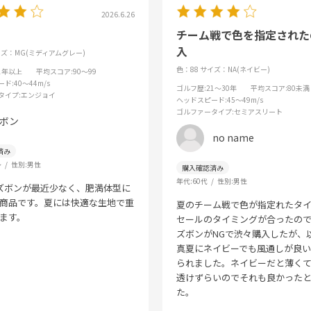
2026.6.26
チーム戦で色を指定された
入
ズ：MG(ミディアムグレー)
色：88
サイズ：NA(ネイビー)
31年以上
平均スコア
:90～99
ード
:40～44m/s
ゴルフ歴
:21～30年
平均スコア
:80未満
タイプ
:エンジョイ
ヘッドスピード
:45～49m/s
ゴルファータイプ
:セミアスリート
ボン
no name
～
性別:
男性
年代:
60代
性別:
男性
ズボンが最近少なく、肥満体型に
商品です。夏には快適な生地で重
夏のチーム戦で色が指定れたタ
ます。
セールのタイミングが合ったの
ズボンがNGで渋々購入したが、
真夏にネイビーでも風通しが良
られました。ネイビーだと薄く
透けずらいのでそれも良かった
た。