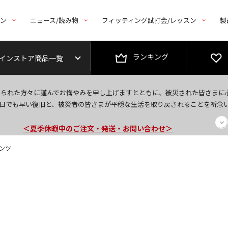
トン
ニュース/読み物
フィッティング試打会/レッスン
製
ランキング
インストア商品一覧
今なら新規会員登録で1,000円OFFクーポンプレゼント！
なられた方々に謹んでお悔やみを申し上げますとともに、被災された皆さまに
＜商品配送に関するお知らせ＞
日でも早い復旧と、被災者の皆さまが平穏な生活を取り戻されることを祈念
＜夏季休暇中のご注文・発送・お問い合わせ＞
パンツ