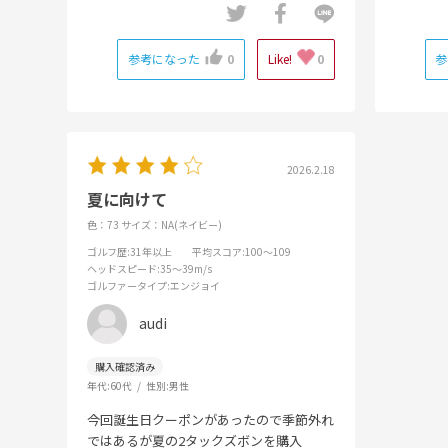
参考になった
0
Like!
0
参
2026.2.18
夏に向けて
色：73
サイズ：NA(ネイビー)
ゴルフ歴
:31年以上
平均スコア
:100～109
ヘッドスピード
:35～39m/s
ゴルファータイプ
:エンジョイ
audi
年代:
60代
性別:
男性
今回誕生日クーポンがあったので季節外れ
ではあるが夏の2タックズボンを購入