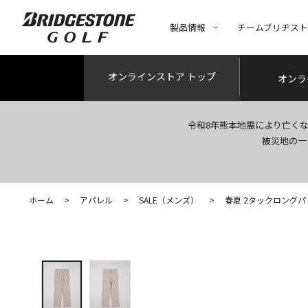
製品情報
チームブリヂス
オンライン
ストア トップ
オンラ
令和8年熊本地震により亡く
被災地の一
ホーム
>
アパレル
>
SALE（メンズ）
>
春夏 2タックロング