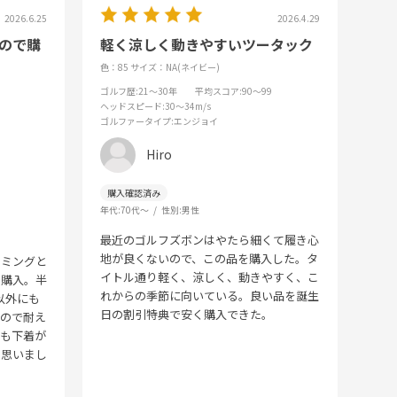
2026.6.25
2026.4.29
ので購
軽く涼しく動きやすいツータック
色：85
サイズ：NA(ネイビー)
ゴルフ歴
:21～30年
平均スコア
:90～99
ヘッドスピード
:30～34m/s
ゴルファータイプ
:エンジョイ
Hiro
年代:
70代～
性別:
男性
最近のゴルフズボンはやたら細くて履き心
地が良くないので、この品を購入した。タ
イミングと
イトル通り軽く、涼しく、動きやすく、こ
で購入。半
れからの季節に向いている。良い品を誕生
以外にも
日の割引特典で安く購入できた。
いので耐え
ても下着が
と思いまし