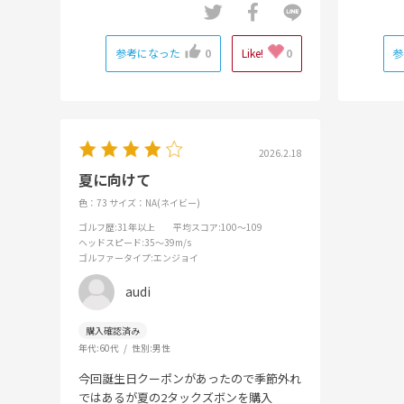
参考になった
0
Like!
0
参
2026.2.18
夏に向けて
色：73
サイズ：NA(ネイビー)
ゴルフ歴
:31年以上
平均スコア
:100～109
ヘッドスピード
:35～39m/s
ゴルファータイプ
:エンジョイ
audi
年代:
60代
性別:
男性
今回誕生日クーポンがあったので季節外れ
ではあるが夏の2タックズボンを購入