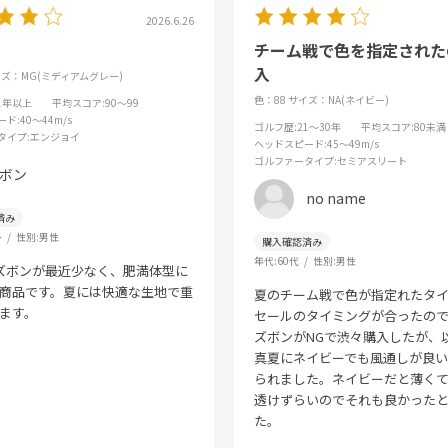
2026.6.26
チーム戦で色を指定された
入
ズ：MG(ミディアムグレー)
色：88
サイズ：NA(ネイビー)
31年以上
平均スコア
:90～99
ード
:40～44m/s
ゴルフ歴
:21～30年
平均スコア
:80未満
タイプ
:エンジョイ
ヘッドスピード
:45～49m/s
ゴルファータイプ
:セミアスリート
ボン
no name
～
性別:
男性
年代:
60代
性別:
男性
ズボンが最近少なく、肥満体型に
商品です。夏には快適な生地で重
夏のチーム戦で色が指定れたタ
ます。
セールのタイミングが合ったの
ズボンがNGで渋々購入したが、
真夏にネイビーでも風通しが良
られました。ネイビーだと薄く
透けずらいのでそれも良かった
た。