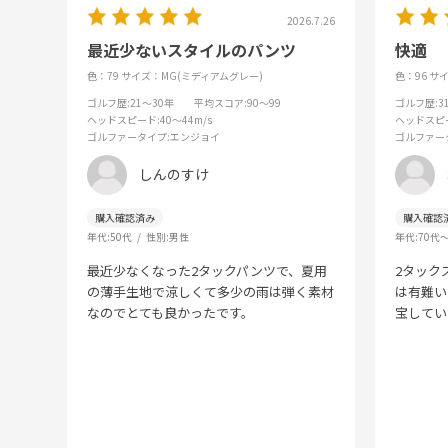
2026.7.26
最近少ないスタイルのパンツ
快適
色：79
サイズ：MG(ミディアムグレー)
色：96
サイ
ゴルフ歴
:21～30年
平均スコア
:90～99
ゴルフ歴
:
ヘッドスピード
:40～44m/s
ヘッドスピ
ゴルファータイプ
:エンジョイ
ゴルファー
しんのすけ
年代:
50代
性別:
男性
年代:
70代
最近少なくなった2タックパンツで、夏用
2タック
の薄手生地で涼しくて多少の雨は弾く素材
は有難い
なのでとても良かったです。
宝してい