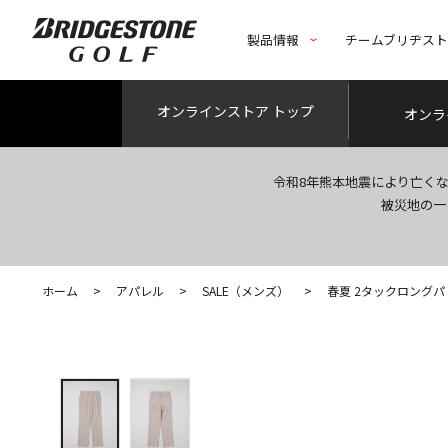
製品情報
チームブリヂス
オンライン
ストア トップ
オンラ
令和8年熊本地震により亡く
被災地の一
ホーム
>
アパレル
>
SALE（メンズ）
>
春夏 2タックロング