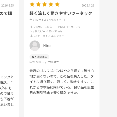
2026.6.25
2026.4.29
ので購
軽く涼しく動きやすいツータック
色：85
サイズ：NA(ネイビー)
ゴルフ歴
:21～30年
平均スコア
:90～99
ヘッドスピード
:30～34m/s
ゴルファータイプ
:エンジョイ
Hiro
年代:
70代～
性別:
男性
最近のゴルフズボンはやたら細くて履き心
地が良くないので、この品を購入した。タ
イミングと
イトル通り軽く、涼しく、動きやすく、こ
で購入。半
れからの季節に向いている。良い品を誕生
以外にも
日の割引特典で安く購入できた。
いので耐え
ても下着が
と思いまし