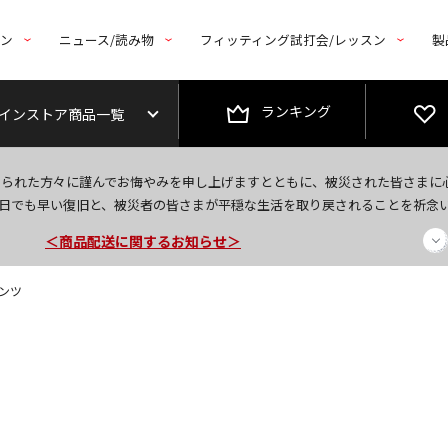
トン
ニュース/読み物
フィッティング試打会/レッスン
製
ランキング
インストア商品一覧
今なら新規会員登録で1,000円OFFクーポンプレゼント！
なられた方々に謹んでお悔やみを申し上げますとともに、被災された皆さまに
＜商品配送に関するお知らせ＞
日でも早い復旧と、被災者の皆さまが平穏な生活を取り戻されることを祈念
＜夏季休暇中のご注文・発送・お問い合わせ＞
パンツ