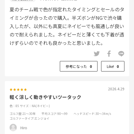
夏のチーム戦で色が指定れたタイミングとセールのタ
イミングが合ったので購入。半ズボンがNGで渋々購
入したが、以外にも真夏にネイビーでも風通しが良い
ので耐えられました。ネイビーだと薄くても下着が透
けずらいのでそれも良かったと思いました。
参考になった
0
Like!
0
2026.4.29
軽く涼しく動きやすいツータック
色：85
サイズ：NA(ネイビー)
ゴルフ歴
:21～30年
平均スコア
:90～99
ヘッドスピード
:30～34m/s
ゴルファータイプ
:エンジョイ
Hiro