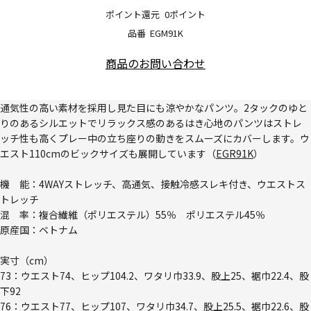
ポイント還元
0ポイント
品番
EGM91K
商品のお問い合わせ
通気性の高い素材を採用し見た目にも涼やかなパンツ。2タックのゆと
りのあるシルエットでリラックス感のあるはき心地のパンツはストレ
ッチ性も高くプレー中の立ち座りの動きをスムーズにカバーします。ウ
エスト110cmのビックサイズも展開しています（
EGR91K
）
機 能：4WAYストレッチ、高通気、接触冷感スレキ付き、ウエストス
トレッチ
混 率：複合繊維（ポリエステル）55％ ポリエステル45％
原産国：ベトナム
実寸（cm）
73：ウエスト74、ヒップ104.2、ワタリ巾33.9、股上25、裾巾22.4、股
下92
76：ウエスト77、ヒップ107、ワタリ巾34.7、股上25.5、裾巾22.6、股