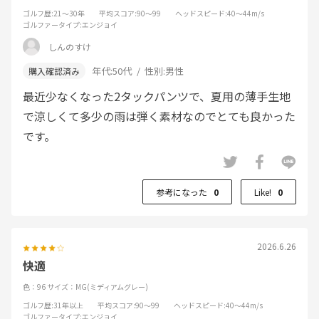
ゴルフ歴
:21～30年
平均スコア
:90～99
ヘッドスピード
:40～44m/s
ゴルファータイプ
:エンジョイ
しんのすけ
年代:
50代
性別:
男性
最近少なくなった2タックパンツで、夏用の薄手生地
で涼しくて多少の雨は弾く素材なのでとても良かった
です。
参考になった
0
Like!
0
2026.6.26
快適
色：96
サイズ：MG(ミディアムグレー)
ゴルフ歴
:31年以上
平均スコア
:90～99
ヘッドスピード
:40～44m/s
ゴルファータイプ
:エンジョイ