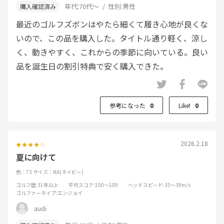
年代:
70代～
性別:
男性
最近のゴルフズボンはやたら細くて履き心地が良くな
いので、この品を購入した。タイトル通り軽く、涼し
く、動きやすく、これからの季節に向いている。良い
品を誕生日の割引特典で安く購入できた。
参考になった
0
Like!
0
2026.2.18
夏に向けて
色：73
サイズ：NA(ネイビー)
ゴルフ歴
:31年以上
平均スコア
:100～109
ヘッドスピード
:35～39m/s
ゴルファータイプ
:エンジョイ
audi