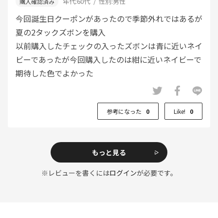
年代:
60代
性別:
男性
今回誕生日クーポンがあったので季節外れではあるが
夏の2タックズボンを購入
以前購入したチェックの入ったズボンは青に近いネイ
ビーであったが今回購入したのは紺に近いネイビーで
期待した色でよかった
参考になった
0
Like!
0
もっと見る
※レビューを書くには
ログイン
が必要です。