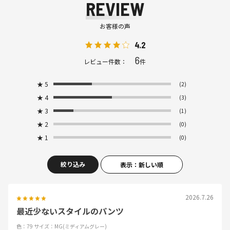
REVIEW
お客様の声
4.2
6
レビュー件数：
件
★
5
(2)
★
4
(3)
★
3
(1)
★
2
(0)
★
1
(0)
絞り込み
表示：新しい順
2026.7.26
最近少ないスタイルのパンツ
色：79
サイズ：MG(ミディアムグレー)