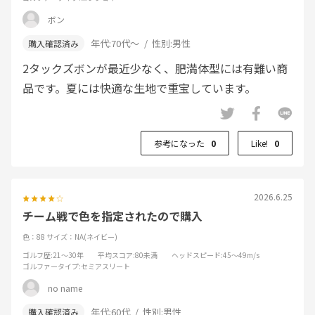
ボン
年代:
70代～
性別:
男性
2タックズボンが最近少なく、肥満体型には有難い商
品です。夏には快適な生地で重宝しています。
参考になった
0
Like!
0
2026.6.25
チーム戦で色を指定されたので購入
色：88
サイズ：NA(ネイビー)
ゴルフ歴
:21～30年
平均スコア
:80未満
ヘッドスピード
:45～49m/s
ゴルファータイプ
:セミアスリート
no name
年代:
60代
性別:
男性