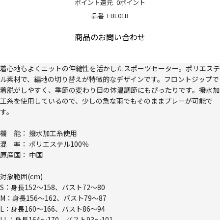
ポイント還元
0ポイント
品番
FBL01B
商品のお問い合わせ
着心地もよくニットの伸縮性を活かしたスポーツセーター。ポリエステ
ル素材で、編地の切り替えが特徴的なデザインです。フロントジップで
着脱がしやすく、季節の変わり目の体温調節にもぴったりです。撥水加
工糸を使用しているので、少しの急な雨でもそのままプレーが可能で
す。
機 能： 撥水加工糸使用
混 率： ポリエステル100％
原産国： 中国
対象範囲(cm)
S：身長152～158、バスト72～80
M：身長156～162、バスト79～87
L：身長160～166、バスト86～94
LL：身長164～170、バスト93～101