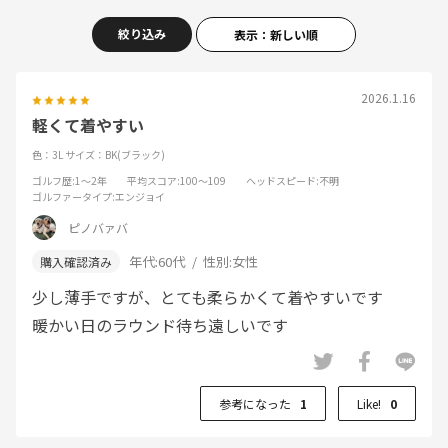
絞り込み
表示：新しい順
2026.1.16
軽くて着やすい
色：3L
サイズ：BK(ブラック)
ゴルフ歴
:1～2年
平均スコア
:100～109
ヘッドスピード
:不明
ゴルファータイプ
:エンジョイ
ピノバァバ
年代:
60代
性別:
女性
少し薄手ですが、とても柔らかくて着やすいです
暖かい日のラウンド待ち遠しいです
参考になった
1
Like!
0