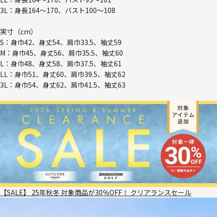
3L：身長164～170、バスト100～108
実寸（cm）
S：身巾42、身丈54、肩巾33.5、袖丈59
M：身巾45、身丈56、肩巾35.5、袖丈60
L：身巾48、身丈58、肩巾37.5、袖丈61
LL：身巾51、身丈60、肩巾39.5、袖丈62
3L：身巾54、身丈62、肩巾41.5、袖丈63
【SALE】 25年秋冬 対象商品が30％OFF！ クリアランスセール