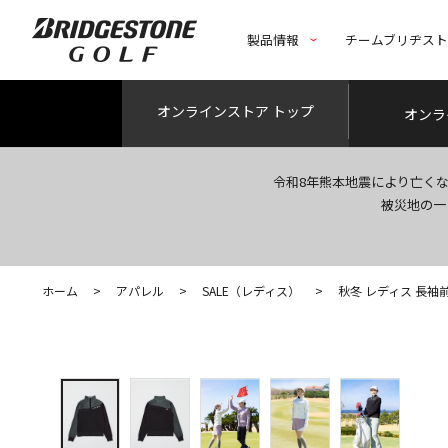
製品情報
チームブリヂス
オンライン
ストア トップ
オンラ
令和8年熊本地震により亡く
被災地の一
ホーム
>
アパレル
>
SALE（レディス）
>
秋冬 レディス 長袖