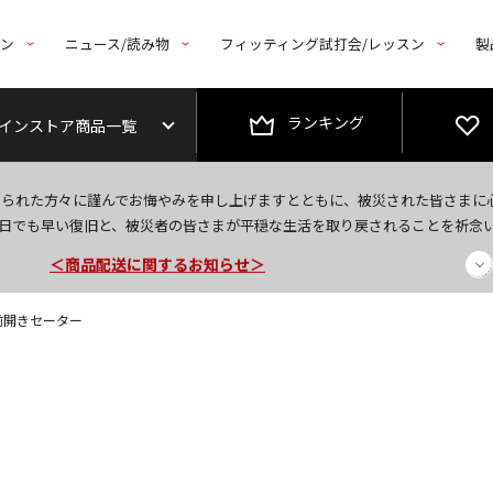
トン
ニュース/読み物
フィッティング試打会/レッスン
製
ランキング
インストア商品一覧
今なら新規会員登録で1,000円OFFクーポンプレゼント！
なられた方々に謹んでお悔やみを申し上げますとともに、被災された皆さまに
＜商品配送に関するお知らせ＞
日でも早い復旧と、被災者の皆さまが平穏な生活を取り戻されることを祈念
＜夏季休暇中のご注文・発送・お問い合わせ＞
前開きセーター