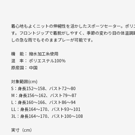
着心地もよくニットの伸縮性を活かしたスポーツセーター。ポリ
す。フロントジップで着脱がしやすく、季節の変わり目の体温調
しの急な雨でもそのままプレーが可能です。
機 能： 撥水加工糸使用
混 率： ポリエステル100％
原産国： 中国
対象範囲(cm)
S：身長152～158、バスト72～80
M：身長156～162、バスト79～87
L：身長160～166、バスト86～94
LL：身長164～170、バスト93～101
3L：身長164～170、バスト100～108
実寸（cm）