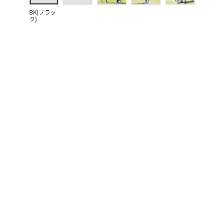
BK(ブラッ
ク)