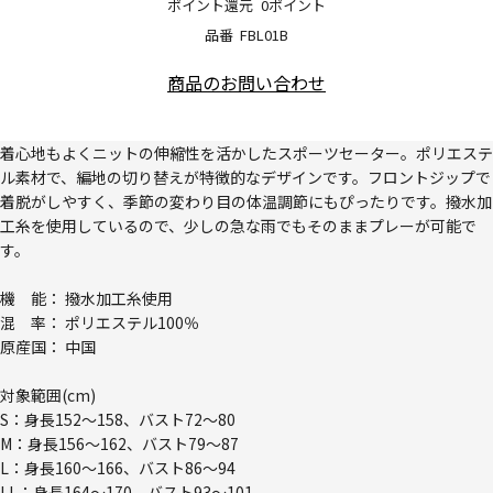
ポイント還元
0ポイント
品番
FBL01B
商品のお問い合わせ
着心地もよくニットの伸縮性を活かしたスポーツセーター。ポリエステ
ル素材で、編地の切り替えが特徴的なデザインです。フロントジップで
着脱がしやすく、季節の変わり目の体温調節にもぴったりです。撥水加
工糸を使用しているので、少しの急な雨でもそのままプレーが可能で
す。
機 能： 撥水加工糸使用
混 率： ポリエステル100％
原産国： 中国
対象範囲(cm)
S：身長152～158、バスト72～80
M：身長156～162、バスト79～87
L：身長160～166、バスト86～94
LL：身長164～170、バスト93～101