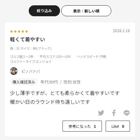
絞り込み
表示：新しい順
2026.1.16
軽くて着やすい
色：3L
サイズ：BK(ブラック)
ゴルフ歴
:1～2年
平均スコア
:100～109
ヘッドスピード
:不明
ゴルファータイプ
:エンジョイ
ピノバァバ
年代:
60代
性別:
女性
少し薄手ですが、とても柔らかくて着やすいです
暖かい日のラウンド待ち遠しいです
参考になった
1
Like!
0