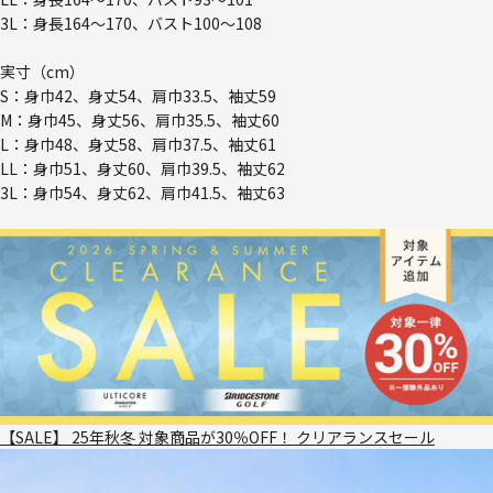
3L：身長164～170、バスト100～108
実寸（cm）
S：身巾42、身丈54、肩巾33.5、袖丈59
M：身巾45、身丈56、肩巾35.5、袖丈60
L：身巾48、身丈58、肩巾37.5、袖丈61
LL：身巾51、身丈60、肩巾39.5、袖丈62
3L：身巾54、身丈62、肩巾41.5、袖丈63
【SALE】 25年秋冬 対象商品が30％OFF！ クリアランスセール