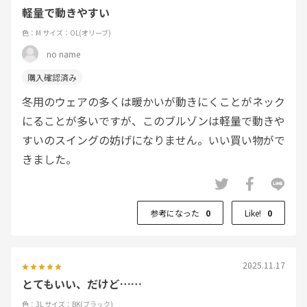
軽量で動きやすい
色：M
サイズ：OL(オリーブ)
no name
冬用のウェアの多くは暖かいが動きにくことがネック
にることが多いですが、このブルゾンは軽量で動きや
すいのスイングの妨げになりません。いい買い物がで
きました。
参考になった
0
Like!
0
2025.11.17
とてもいい、だけど……
色：3L
サイズ：BK(ブラック)