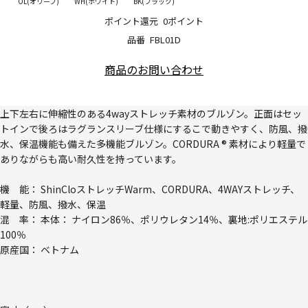
OL(オリーブ)
WH(ホワイト)
BK(ブラック)
ポイント還元
0ポイント
品番
FBL01D
商品のお問い合わせ
上下左右に伸縮性のある4wayストレッチ素材のブルゾン。正面はセッ
トインで後ろはラグランスリーブ仕様にするこで動きやすく、防風、撥
水、保温機能も備えた多機能ブルゾン。CORDURA ® 素材により軽量で
ありながらも高い耐久性を持っています。
機 能： ShinCloストレッチWarm、CORDURA、4WAYストレッチ、
軽量、防風、撥水、保温
混 率： 本体： ナイロン86％、ポリウレタン14％、裏地:ポリエステル
100％
原産国： ベトナム