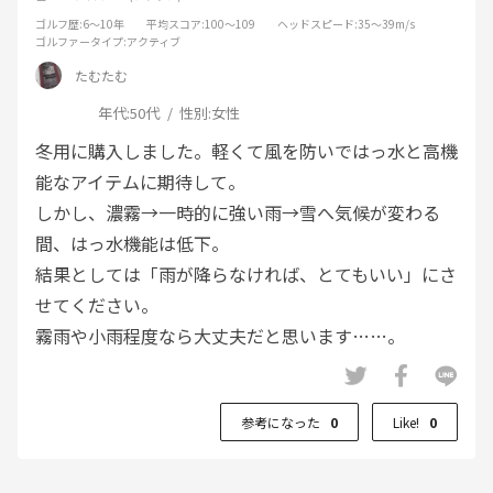
ゴルフ歴
:6～10年
平均スコア
:100～109
ヘッドスピード
:35～39m/s
ゴルファータイプ
:アクティブ
たむたむ
年代:
50代
性別:
女性
冬用に購入しました。軽くて風を防いではっ水と高機
能なアイテムに期待して。
しかし、濃霧→一時的に強い雨→雪へ気候が変わる
間、はっ水機能は低下。
結果としては「雨が降らなければ、とてもいい」にさ
せてください。
霧雨や小雨程度なら大丈夫だと思います……。
参考になった
0
Like!
0