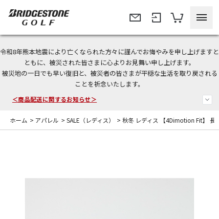
令和8年熊本地震により亡くなられた方々に謹んでお悔やみを申し上げますと
今なら新規会員登録で1,000円OFFクーポンプレゼント！
ともに、被災された皆さまに心よりお見舞い申し上げます。
被災地の一日でも早い復旧と、被災者の皆さまが平穏な生活を取り戻される
ことを祈念いたします。
＜商品配送に関するお知らせ＞
＜夏季休暇中のご注文・発送・お問い合わせ＞
ホーム
>
アパレル
>
SALE（レディス）
>
秋冬 レディス 【4Dimotion Fit】