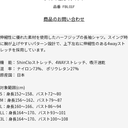
品番
FBL01F
商品のお問い合わせ
伸縮性に優れた素材を使用したハーフジップの長袖シャツ。スイング時
に腕が上げやすいパターン設計で、上下左右に伸縮性のある4wayスト
レッチを採用しています。
機 能： ShinCloストレッチ、4WAYストレッチ、吸汗速乾
混 率： ナイロン73%、 ポリウレタン27%
原産国： 日本
対象範囲(cm)
S：身長152～158、バスト72～80
M：身長156～162、バスト79～87
L：身長160～166、バスト86～94
LL：身長164～170、バスト93～101
3L：身長164～170、バスト100～108