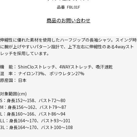
品番
FBL01F
商品のお問い合わせ
伸縮性に優れた素材を使用したハーフジップの長袖シャツ。スイング時
に腕が上げやすいパターン設計で、上下左右に伸縮性のある4wayスト
レッチを採用しています。
機 能： ShinCloストレッチ、4WAYストレッチ、吸汗速乾
混 率： ナイロン73%、 ポリウレタン27%
原産国： 日本
対象範囲(cm)
S：身長152～158、バスト72～80
M：身長156～162、バスト79～87
L：身長160～166、バスト86～94
LL：身長164～170、バスト93～101
3L：身長164～170、バスト100～108