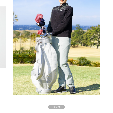
3
/
3