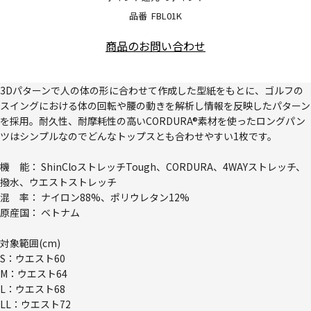
品番
FBL01K
商品のお問い合わせ
3Dパターンで人の体の形に合わせて作成した型紙をもとに、ゴルフの
スイングにおける体の回転や腰の動きを解析し情報を反映したパターン
を採用。耐久性、耐摩耗性の高いCORDURA®素材を使ったロングパン
ツはシンプルなのでどんなトップスとも合わせやすい1枚です。
機 能： ShinCloストレッチTough、CORDURA、4WAYストレッチ、
撥水、ウエストストレッチ
混 率： ナイロン88%、ポリウレタン12%
原産国： ベトナム
対象範囲(cm)
S：ウエスト60
M：ウエスト64
L：ウエスト68
LL：ウエスト72