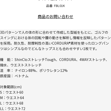
品番
FBL01K
商品のお問い合わせ
3Dパターンで人の体の形に合わせて作成した型紙をもとに、ゴルフの
スイングにおける体の回転や腰の動きを解析し情報を反映したパターン
を採用。耐久性、耐摩耗性の高いCORDURA®素材を使ったロングパン
ツはシンプルなのでどんなトップスとも合わせやすい1枚です。
機 能： ShinCloストレッチTough、CORDURA、4WAYストレッチ、
撥水、ウエストストレッチ
混 率： ナイロン88%、ポリウレタン12%
原産国： ベトナム
対象範囲(cm)
S：ウエスト60
M：ウエスト64
L：ウエスト68
LL：ウエスト72