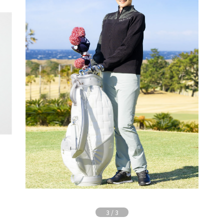
3
/
3