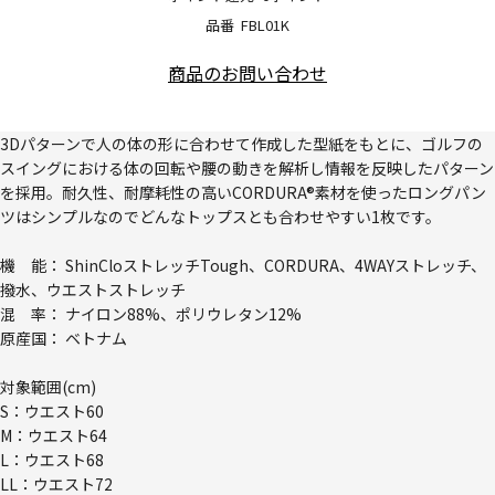
品番
FBL01K
商品のお問い合わせ
3Dパターンで人の体の形に合わせて作成した型紙をもとに、ゴルフの
スイングにおける体の回転や腰の動きを解析し情報を反映したパターン
を採用。耐久性、耐摩耗性の高いCORDURA®素材を使ったロングパン
ツはシンプルなのでどんなトップスとも合わせやすい1枚です。
機 能： ShinCloストレッチTough、CORDURA、4WAYストレッチ、
撥水、ウエストストレッチ
混 率： ナイロン88%、ポリウレタン12%
原産国： ベトナム
対象範囲(cm)
S：ウエスト60
M：ウエスト64
L：ウエスト68
LL：ウエスト72