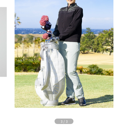
3
/
3