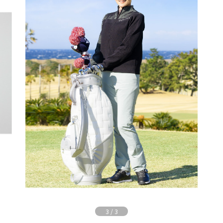
3
/
3