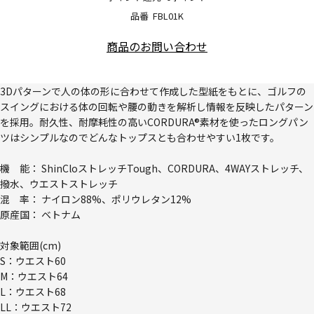
品番
FBL01K
商品のお問い合わせ
3Dパターンで人の体の形に合わせて作成した型紙をもとに、ゴルフの
スイングにおける体の回転や腰の動きを解析し情報を反映したパターン
を採用。耐久性、耐摩耗性の高いCORDURA®素材を使ったロングパン
ツはシンプルなのでどんなトップスとも合わせやすい1枚です。
機 能： ShinCloストレッチTough、CORDURA、4WAYストレッチ、
撥水、ウエストストレッチ
混 率： ナイロン88%、ポリウレタン12%
原産国： ベトナム
対象範囲(cm)
S：ウエスト60
M：ウエスト64
L：ウエスト68
LL：ウエスト72